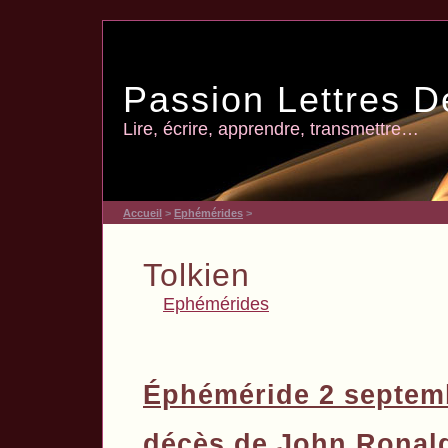
Passion Lettres D
Lire, écrire, apprendre, transmettre…
Accueil
>
Ephémérides
>
Tolkien
Ephémérides
Éphéméride 2 septem
décès de John Ronal