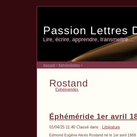
Passion Lettres 
Lire, écrire, apprendre, transmettre…
Accueil
>
Ephémérides
>
Rostand
Ephémérides
Éphéméride 1er avril 
01/04/25 11:40 Classé dans :
Littérature
Edmond Eugène Alexis Rostand né le 1er avril 1868 à