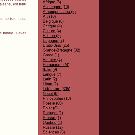
Afrique (3)
aisane, est tenu
Allemagne (10)
Amerique latine (5)
Art (10)
assombrissent ses
Belgique (8)
Critique (4)
Culture (4)
natale. Il avait
Edition (2)
Espagne (7)
Etats-Unis (25)
Grande-Bretagne (32)
Grèce (1)
Histoire (4)
Humanisme (4)
Italie (9)
Langue (7)
Latin (2)
Liban (2)
Littérature (305)
Nobel (9)
Philosophie (18)
Poésie (60)
Polar (6)
Portugal (1)
Presse (1)
Québec (1)
Russie (12)
Sciences (6)