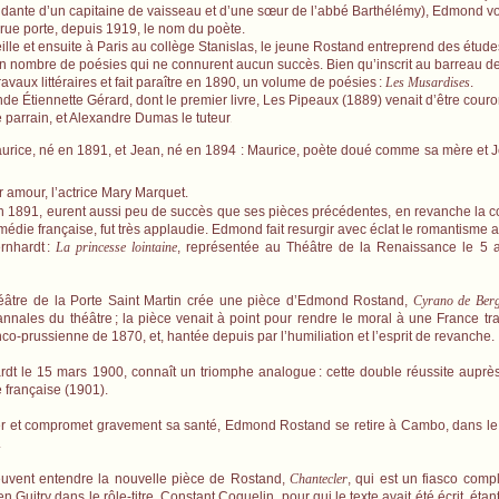
ante d’un capitaine de vaisseau et d’une sœur de l’abbé Barthélémy), Edmond voit
 rue porte, depuis 1919, le nom du poète.
le et ensuite à Paris au collège Stanislas, le jeune Rostand entreprend des études
in nombre de poésies qui ne connurent aucun succès. Bien qu’inscrit au barreau de 
vaux littéraires et fait paraître en 1890, un volume de poésies
:
Les Musardises
.
nde Étiennette Gérard, dont le premier livre, Les Pipeaux (1889) venait d’être cour
le parrain, et Alexandre Dumas le tuteur
.
rice, né en 1891, et Jean, né en 1894 : Maurice, poète doué comme sa mère et J
amour, l’actrice Mary Marquet.
n 1891, eurent aussi peu de succès que ses pièces précédentes, en revanche la 
édie française, fut très applaudie. Edmond fait resurgir avec éclat le romantisme a
rnhardt
:
La princesse lointaine
, représentée au Théâtre de la Renaissance le 5 a
âtre de la Porte Saint Martin crée une pièce d’Edmond Rostand,
Cyrano de Ber
annales du théâtre
; la pièce venait à point pour rendre le moral à une France tr
anco-prussienne de 1870, et, hantée depuis par l’humiliation et l’esprit de revanche.
rdt le 15 mars 1900, connaît un triomphe analogue
: cette double réussite auprè
 française (1901).
er et compromet gravement sa santé, Edmond Rostand se retire à Cambo, dans le
.
peuvent entendre la nouvelle pièce de Rostand,
Chantecler
, qui est un fiasco compl
 Guitry dans le rôle-titre, Constant Coquelin, pour qui le texte avait été écrit, ét