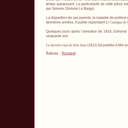
temps auparavant. La particularité de cette pièce es
par Simone (Simone Le Bargy).
La disparition de ses parents, la maladie de poitrine
dernières années. Il publie cependant
Le Cantique de l
Quelques jours après l’armistice de 1918, Edmond Ros
cinquante ans.
La dernière nuit de Don Juan
(1921) fut publiée à titre 
Balises :
Rostand