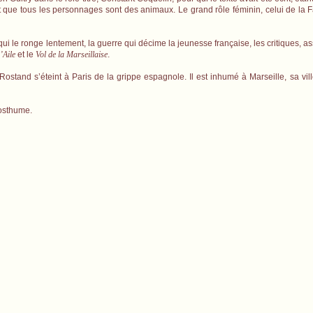
t que tous les personnages sont des animaux. Le grand rôle féminin, celui de la F
 qui le ronge lentement, la guerre qui décime la jeunesse française, les critiques, 
’Aile
et le
Vol de la Marseillaise
.
tand s’éteint à Paris de la grippe espagnole. Il est inhumé à Marseille, sa ville 
posthume.