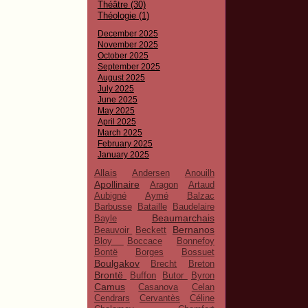
Théâtre (30)
Théologie (1)
December 2025
November 2025
October 2025
September 2025
August 2025
July 2025
June 2025
May 2025
April 2025
March 2025
February 2025
January 2025
Allais
Andersen
Anouilh
Apollinaire
Aragon
Artaud
Aubigné
Aymé
Balzac
Barbusse
Bataille
Baudelaire
Beaumarchais
Bayle
Bernanos
Beauvoir
Beckett
Bloy
Boccace
Bonnefoy
Bontë
Borges
Bossuet
Boulgakov
Brecht
Breton
Brontë
Buffon
Butor
Byron
Camus
Casanova
Celan
Cendrars
Cervantès
Céline