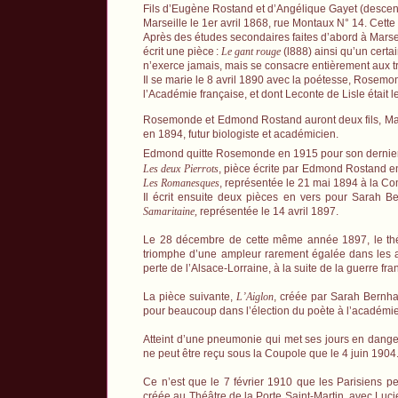
Fils d’Eugène Rostand et d’Angélique Gayet (descend
Marseille le 1er avril 1868, rue Montaux N° 14. Cette
Après des études secondaires faites d’abord à Marseil
écrit une pièce
:
Le gant rouge
(l888) ainsi qu’un certa
n’exerce jamais, mais se consacre entièrement aux tra
Il se marie le 8 avril 1890 avec la poétesse, Rosemo
l’Académie française, et dont Leconte de Lisle était 
Rosemonde et Edmond Rostand auront deux fils, Mau
en 1894, futur biologiste et académicien.
Edmond quitte Rosemonde en 1915 pour son dernier 
Les deux Pierrots
, pièce écrite par Edmond Rostand e
Les Romanesques
, représentée le 21 mai 1894 à la Com
Il écrit ensuite deux pièces en vers pour Sarah Be
Samaritaine,
représentée le 14 avril 1897.
Le 28 décembre de cette même année 1897, le thé
triomphe d’une ampleur rarement égalée dans les 
perte de l’Alsace-Lorraine, à la suite de la guerre fr
La pièce suivante,
L’Aiglon
, créée par Sarah Bernha
pour beaucoup dans l’élection du poète à l’académie
Atteint d’une pneumonie qui met ses jours en dang
ne peut être reçu sous la Coupole que le 4 juin 1904
Ce n’est que le 7 février 1910 que les Parisiens 
créée au Théâtre de la Porte Saint-Martin, avec Lucien