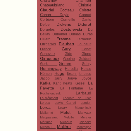
Chalamov
Chamfort
Chateaubriand
Christie
Claudel
Cocteau
Colette
Conan Doyle
Conrad
Corbière
Corneille
Dante
Dickens
Diderot
Defoe
Dostoïevski
Dorgelès
Du
Bellay
Duhamel
Dumas
Duras
Erasme
Eluard
Ferraoun
Flaubert
Fitzgerald
Foucault
Gary
France
Genet
Genevoix
Gide
Giono
Giraudoux
Goethe
Goldoni
Grimm
Gorki
Guitry
Hemingway
Heredia
Hesse
Hugo
Hémon
Ibsen
Ionesco
Jacob
Jarry
Jouve
Joyce
Kafka
La
Kant
Keats
Kessel
Fayette
La Fontaine
La
Larbaud
Rochefoucault
Lautréamont
Leconte de Lisle
Leroux
Lewis Carroll
London
Lorca
Lowry
Maeterlinck
Malot
Mallarmé
Marivaux
Maupassant
Melville
Mercier
Mérimée
Michaux
Michelet
Molière
Mirbeau
Montaigne