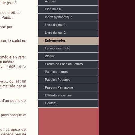
Accueil
 le jour à
Plan du site
 de droit, et
Index alphabétique
Paris, il
Livre du jour 1
onné par
Livre du jour 2
Ephémérides
ean, le cadet né
Un mot des mots
Blogue
comédie en vers
:
u théâtre.
Forum de Passion Lettres
vril 1895, et
La
Passion Lettres
Passion Poupées
gerac
, qui est un
aumatisée par la
Passion Patrimoine
Littérature libertine
s d’un public est
Contact
 pays basque et
et. La pièce est
ant décédé peu de