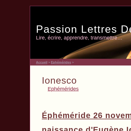
Passion Lettres D
Lire, écrire, apprendre, transmettre…
Accueil
>
Ephémérides
>
Ionesco
Ephémérides
Éphéméride 26 nove
naissance d'Eugène 