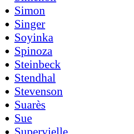
Simon
Singer
Soyinka
Spinoza
Steinbeck
Stendhal
Stevenson
Suarès
Sue
Supervielle