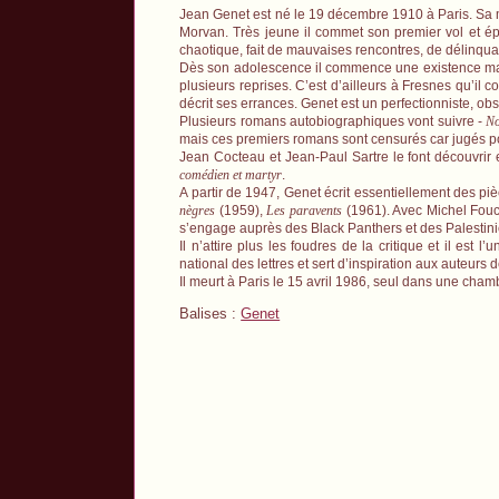
Jean Genet est né le 19 décembre 1910 à Paris. Sa mè
Morvan. Très jeune il commet son premier vol et 
chaotique, fait de mauvaises rencontres, de délinqua
Dès son adolescence il commence une existence margin
plusieurs reprises. C’est d’ailleurs à Fresnes qu’i
décrit ses errances. Genet est un perfectionniste, ob
Plusieurs romans autobiographiques vont suivre -
No
mais ces premiers romans sont censurés car jugés 
Jean Cocteau et Jean-Paul Sartre le font découvrir et
comédien et martyr
.
A partir de 1947, Genet écrit essentiellement des pièc
nègres
(1959),
Les paravents
(1961). Avec Michel Fouca
s’engage auprès des Black Panthers et des Palestin
Il n’attire plus les foudres de la critique et il est
national des lettres et sert d’inspiration aux auteurs 
Il meurt à Paris le 15 avril 1986, seul dans une cham
Balises :
Genet