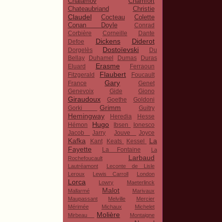
Chalamov
Chamfort
Chateaubriand
Christie
Claudel
Cocteau
Colette
Conan Doyle
Conrad
Corbière
Corneille
Dante
Dickens
Diderot
Defoe
Dostoïevski
Dorgelès
Du
Bellay
Duhamel
Dumas
Duras
Erasme
Eluard
Ferraoun
Flaubert
Fitzgerald
Foucault
Gary
France
Genet
Genevoix
Gide
Giono
Giraudoux
Goethe
Goldoni
Grimm
Gorki
Guitry
Hemingway
Heredia
Hesse
Hugo
Hémon
Ibsen
Ionesco
Jacob
Jarry
Jouve
Joyce
Kafka
La
Kant
Keats
Kessel
Fayette
La Fontaine
La
Larbaud
Rochefoucault
Lautréamont
Leconte de Lisle
Leroux
Lewis Carroll
London
Lorca
Lowry
Maeterlinck
Malot
Mallarmé
Marivaux
Maupassant
Melville
Mercier
Mérimée
Michaux
Michelet
Molière
Mirbeau
Montaigne