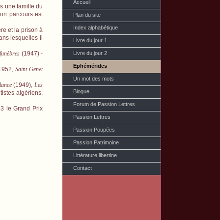
Accueil
s une famille du
on parcours est
Plan du site
Index alphabétique
e et la prison à
ns lesquelles il
Livre du jour 1
Livre du jour 2
funèbres
(1947) -
Ephémérides
 1952,
Saint Genet
Un mot des mots
lance
(1949),
Les
Blogue
istes algériens,
Forum de Passion Lettres
983 le Grand Prix
Passion Lettres
Passion Poupées
Passion Patrimoine
Littérature libertine
Contact