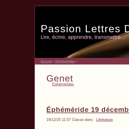
Passion Lettres 
Lire, écrire, apprendre, transmettre…
Accueil
>
Ephémérides
>
Genet
Ephémérides
Éphéméride 19 décembr
19/12/25 11:07 Classé dans :
Littérature