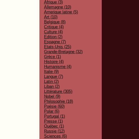
Afrique (3)
Allemagne (10)
Amerique latine (5)
Art (10)
Belgique (8)
Critique (4)
Culture (4)
Edition (2)
Espagne (7)
Etats-Unis (25)
Grande-Bretagne (32)
Grèce (1)
Histoire (4)
Humanisme (4)
Italie (9)
Langue (7)
Latin (2)
Liban (2)
Littérature (305)
Nobel (9)
Philosophie (18)
Poésie (60)
Polar (6)
Portugal (1)
Presse (1)
Québec (1)
Russie (12)
Sciences (6)