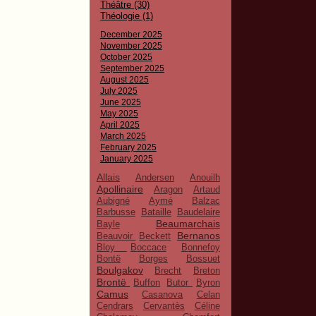
Théâtre (30)
Théologie (1)
December 2025
November 2025
October 2025
September 2025
August 2025
July 2025
June 2025
May 2025
April 2025
March 2025
February 2025
January 2025
Allais
Andersen
Anouilh
Apollinaire
Aragon
Artaud
Aubigné
Aymé
Balzac
Barbusse
Bataille
Baudelaire
Beaumarchais
Bayle
Bernanos
Beauvoir
Beckett
Bloy
Boccace
Bonnefoy
Bontë
Borges
Bossuet
Boulgakov
Brecht
Breton
Brontë
Buffon
Butor
Byron
Camus
Casanova
Celan
Cendrars
Cervantès
Céline