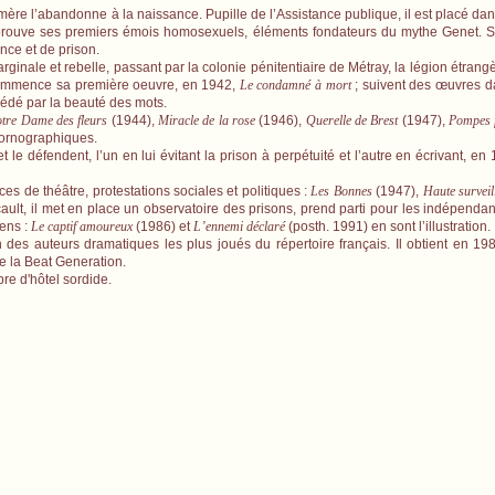
re l’abandonne à la naissance. Pupille de l’Assistance publique, il est placé dan
éprouve ses premiers émois homosexuels, éléments fondateurs du mythe Genet. S
nce et de prison.
ale et rebelle, passant par la colonie pénitentiaire de Métray, la légion étrangèr
l commence sa première oeuvre, en 1942,
Le condamné à mort
; suivent des œuvres da
sédé par la beauté des mots.
tre Dame des fleurs
(1944),
Miracle de la rose
(1946),
Querelle de Brest
(1947),
Pompes 
pornographiques.
 le défendent, l’un en lui évitant la prison à perpétuité et l’autre en écrivant, en
es de théâtre, protestations sociales et politiques :
Les Bonnes
(1947),
Haute surveil
ult, il met en place un observatoire des prisons, prend parti pour les indépendant
iens :
Le captif amoureux
(1986) et
L’ennemi déclaré
(posth. 1991) en sont l’illustration.
 l’un des auteurs dramatiques les plus joués du répertoire français. Il obtient en 1
de la Beat Generation.
bre d'hôtel sordide.