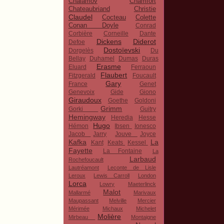
Chalamov
Chamfort
Chateaubriand
Christie
Claudel
Cocteau
Colette
Conan Doyle
Conrad
Corbière
Corneille
Dante
Dickens
Diderot
Defoe
Dostoïevski
Dorgelès
Du
Bellay
Duhamel
Dumas
Duras
Erasme
Eluard
Ferraoun
Flaubert
Fitzgerald
Foucault
Gary
France
Genet
Genevoix
Gide
Giono
Giraudoux
Goethe
Goldoni
Grimm
Gorki
Guitry
Hemingway
Heredia
Hesse
Hugo
Hémon
Ibsen
Ionesco
Jacob
Jarry
Jouve
Joyce
Kafka
La
Kant
Keats
Kessel
Fayette
La Fontaine
La
Larbaud
Rochefoucault
Lautréamont
Leconte de Lisle
Leroux
Lewis Carroll
London
Lorca
Lowry
Maeterlinck
Malot
Mallarmé
Marivaux
Maupassant
Melville
Mercier
Mérimée
Michaux
Michelet
Molière
Mirbeau
Montaigne