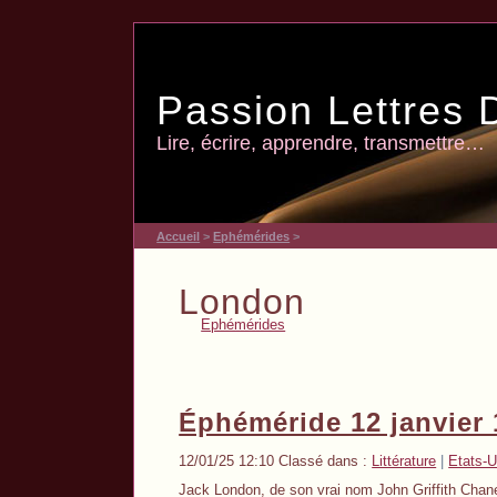
Passion Lettres 
Lire, écrire, apprendre, transmettre…
Accueil
>
Ephémérides
>
London
Ephémérides
Éphéméride 12 janvier
12/01/25 12:10 Classé dans :
Littérature
|
Etats-U
Jack London, de son vrai nom John Griffith Chan