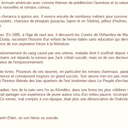
 écrivain américain avec comme thèmes de prédilection l'aventure et la natur
es nouvelles et romans connus.
 d'errance à quinze ans. Il exerce ensuite de nombreux métiers pour survivre 
 poulets, chasseur de phoques (jusqu'au Japon et en Sibérie), pilleur d’huîtres, 
e.
res. En 1885, à l'âge de neuf ans, il découvrit les
Contes de l'Alhambra
de Was
uida, racontant l'histoire d'un enfant de ferme italien sans éducation qui dev
ce de son aspiration future à la littérature.
poisonnement du sang causé par une urémie, maladie dont il souffrait depuis
rtains ont répandu la rumeur que Jack s'était suicidé, mais un de ses docteur
thèse de l'empoisonnement.
uante livres. Plusieurs de ses œuvres, en particulier les romans d'animaux, para
jeunesse et connaissent toujours un grand succès. Son œuvre n'en est pas moi
l'horreur libérale des bas quartiers de l'est londonien dans
Le Peuple d'en-ba
adien, lors de la ruée vers l'or au Klondike, dans ses livres les plus célèbres
 fait partager son expérience de jeune auteur issu d'un milieu pauvre, incompr
ci. Ce roman, mal compris à son époque, était plus une dénonciation de l'indivi
rtin Eden
, où son héros se suicide.