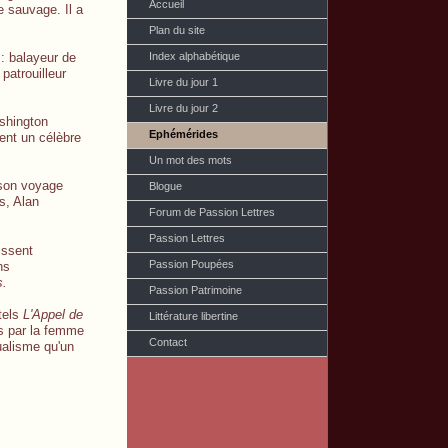
Accueil
e sauvage. Il a
Plan du site
Index alphabétique
: balayeur de
patrouilleur
Livre du jour 1
Livre du jour 2
hington
Ephémérides
ient un célèbre
Un mot des mots
 son voyage
Blogue
s, Alan
Forum de Passion Lettres
Passion Lettres
issent
Passion Poupées
ns
s.
Passion Patrimoine
 tels
L'Appel de
Littérature libertine
is par la femme
Contact
dualisme qu'un