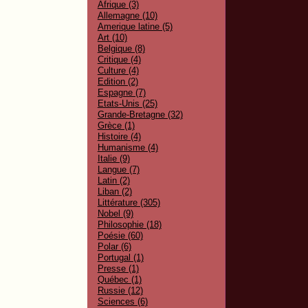
Afrique (3)
Allemagne (10)
Amerique latine (5)
Art (10)
Belgique (8)
Critique (4)
Culture (4)
Edition (2)
Espagne (7)
Etats-Unis (25)
Grande-Bretagne (32)
Grèce (1)
Histoire (4)
Humanisme (4)
Italie (9)
Langue (7)
Latin (2)
Liban (2)
Littérature (305)
Nobel (9)
Philosophie (18)
Poésie (60)
Polar (6)
Portugal (1)
Presse (1)
Québec (1)
Russie (12)
Sciences (6)