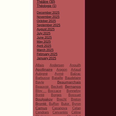
Théâtre (30)
Théologie (1)
December 2025
November 2025
October 2025
September 2025
August 2025
July 2025
June 2025
May 2025
April 2025
March 2025
February 2025
January 2025
Allais
Andersen
Anouilh
Apollinaire
Aragon
Artaud
Aubigné
Aymé
Balzac
Barbusse
Bataille
Baudelaire
Beaumarchais
Bayle
Bernanos
Beauvoir
Beckett
Bloy
Boccace
Bonnefoy
Bontë
Borges
Bossuet
Boulgakov
Brecht
Breton
Brontë
Buffon
Butor
Byron
Camus
Casanova
Celan
Cendrars
Cervantès
Céline