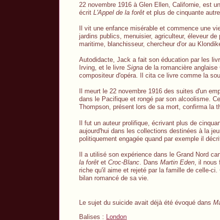
22 novembre 1916 à Glen Ellen, Californie, est un
écrit
L'Appel de la forêt
et plus de cinquante autr
Il vit une enfance misérable et commence une vie
jardins publics, menuisier, agriculteur, éleveur de
maritime, blanchisseur, chercheur d'or au Klondik
Autodidacte, Jack a fait son éducation par les liv
Irving, et le livre
Signa
de la romancière anglaise O
compositeur d'opéra. Il cita ce livre comme la sour
Il meurt le 22 novembre 1916 des suites d'un em
dans le Pacifique et rongé par son alcoolisme. Ce
Thompson, présent lors de sa mort, confirma la 
Il fut un auteur prolifique, écrivant plus de cinq
aujourd'hui dans les collections destinées à la 
politiquement engagée quand par exemple il décrit 
Il a utilisé son expérience dans le Grand Nord can
la forêt
et
Croc-Blanc
. Dans
Martin Eden
, il nous
riche qu'il aime et rejeté par la famille de celle-
bilan romancé de sa vie.
Le sujet du suicide avait déjà été évoqué dans
Ma
Balises :
London