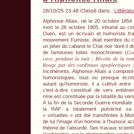
28/10/25 23:48 Classé dans :
Littérat
Alphonse Allais, né le 20 octobre 1854
mort le 28 octobre 1905, inhumé au cim
Ouen, est un écrivain et humoriste fran
mouvement Fumiste, était membre du cl
un pilier du cabaret le Chat noir dont il d
de fameuses toiles monochromes (
Co
;
cave, pendant la nuit
Récolte de la tom
;
Rouge par des cardinaux apoplectiques
Incohérents. Alphonse Allais a composé
humoristiques, tous ou presque écrit
autant qu'humoriste, il a cultivé entre
c'est-à-dire constitué de vers entièr
rime est constituée par la totalité du vers
À la fin de la Seconde Guerre mondiale
la RAF a totalement pulvérisé s
« virtuelles » ont été transférées à Mon
de lui l'image d'un homme à l'humour aci
théorie de l'absurde. Ses travaux scient