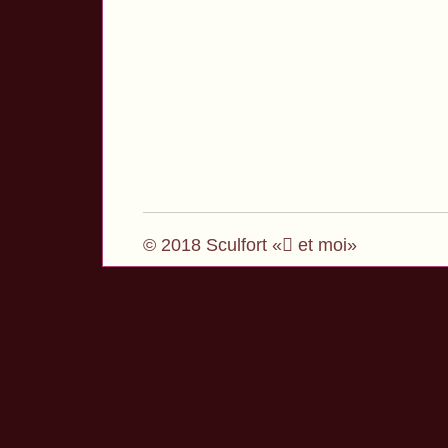
© 2018 Sculfort « et moi»