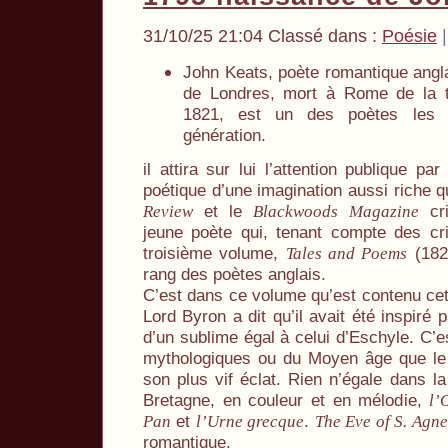
31/10/25 21:04 Classé dans :
Poésie
John Keats, poète romantique angla
de Londres, mort à Rome de la tu
1821, est un des poètes les 
génération.
il attira sur lui l’attention publique pa
poétique d’une imagination aussi riche 
et le
cri
Review
Blackwoods Magazine
jeune poète qui, tenant compte des cri
troisième volume,
(1820
Tales and Poems
rang des poètes anglais.
C’est dans ce volume qu’est contenu ce
Lord Byron a dit qu’il avait été inspiré pa
d’un sublime égal à celui d’Eschyle. C’e
mythologiques ou du Moyen âge que le t
son plus vif éclat. Rien n’égale dans la
Bretagne, en couleur et en mélodie,
l’
et
.
Pan
l’Urne grecque
The Eve of S. Agne
romantique.