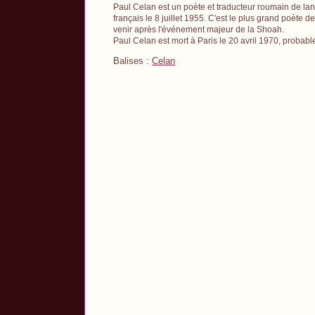
Paul Celan est un poète et traducteur roumain de lan
français le 8 juillet 1955. C'est le plus grand poèt
venir après l'événement majeur de la Shoah.
Paul Celan est mort à Paris le 20 avril 1970, probabl
Balises :
Celan