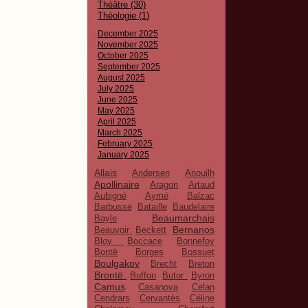
Théâtre (30)
Théologie (1)
December 2025
November 2025
October 2025
September 2025
August 2025
July 2025
June 2025
May 2025
April 2025
March 2025
February 2025
January 2025
Allais
Andersen
Anouilh
Apollinaire
Aragon
Artaud
Aubigné
Aymé
Balzac
Barbusse
Bataille
Baudelaire
Beaumarchais
Bayle
Bernanos
Beauvoir
Beckett
Bloy
Boccace
Bonnefoy
Bontë
Borges
Bossuet
Boulgakov
Brecht
Breton
Brontë
Buffon
Butor
Byron
Camus
Casanova
Celan
Cendrars
Cervantès
Céline