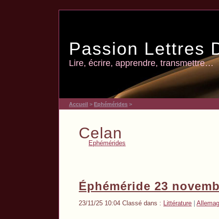
Passion Lettres 
Lire, écrire, apprendre, transmettre…
Accueil
>
Ephémérides
>
Celan
Ephémérides
Éphéméride 23 novembr
23/11/25 10:04 Classé dans :
Littérature
|
Allema