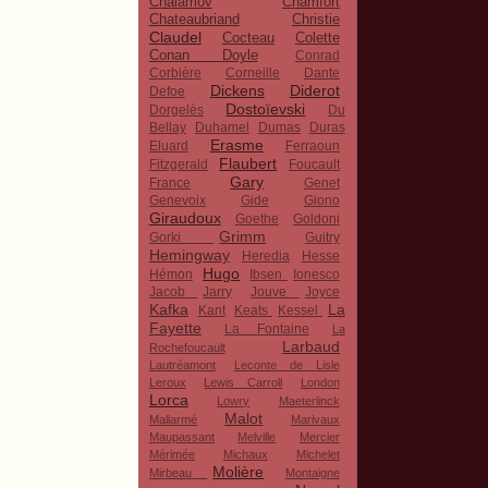
Chalamov
Chamfort
Chateaubriand
Christie
Claudel
Cocteau
Colette
Conan Doyle
Conrad
Corbière
Corneille
Dante
Dickens
Diderot
Defoe
Dostoïevski
Dorgelès
Du
Bellay
Duhamel
Dumas
Duras
Erasme
Eluard
Ferraoun
Flaubert
Fitzgerald
Foucault
Gary
France
Genet
Genevoix
Gide
Giono
Giraudoux
Goethe
Goldoni
Grimm
Gorki
Guitry
Hemingway
Heredia
Hesse
Hugo
Hémon
Ibsen
Ionesco
Jacob
Jarry
Jouve
Joyce
Kafka
La
Kant
Keats
Kessel
Fayette
La Fontaine
La
Larbaud
Rochefoucault
Lautréamont
Leconte de Lisle
Leroux
Lewis Carroll
London
Lorca
Lowry
Maeterlinck
Malot
Mallarmé
Marivaux
Maupassant
Melville
Mercier
Mérimée
Michaux
Michelet
Molière
Mirbeau
Montaigne