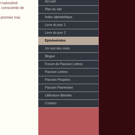
Accueil
 naturalisé
, consciente de
Plan du site
Index alphabétique
 premier mai.
Livre du jour 1
Livre du jour 2
Ephémérides
Un mot des mots
Blogue
Forum de Passion Lettres
Passion Lettres
Passion Poupées
Passion Patrimoine
Littérature libertine
Contact