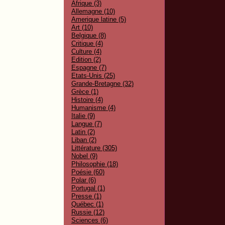
Afrique (3)
Allemagne (10)
Amerique latine (5)
Art (10)
Belgique (8)
Critique (4)
Culture (4)
Edition (2)
Espagne (7)
Etats-Unis (25)
Grande-Bretagne (32)
Grèce (1)
Histoire (4)
Humanisme (4)
Italie (9)
Langue (7)
Latin (2)
Liban (2)
Littérature (305)
Nobel (9)
Philosophie (18)
Poésie (60)
Polar (6)
Portugal (1)
Presse (1)
Québec (1)
Russie (12)
Sciences (6)