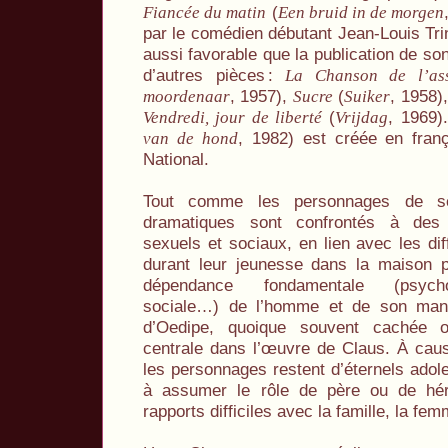
(
Fiancée du matin
Een bruid in de morgen
par le comédien débutant Jean-Louis Trin
aussi favorable que la publication de so
d’autres pièces
:
La Chanson de l’ass
, 1957),
(
, 1958)
moordenaar
Sucre
Suiker
(
, 1969)
Vendredi, jour de liberté
Vrijdag
, 1982) est créée en fran
van de hond
National.
Tout comme les personnages de s
dramatiques sont confrontés à des
sexuels et sociaux, en lien avec les dif
durant leur jeunesse dans la maison p
dépendance fondamentale (psycholo
sociale…) de l’homme et de son manqu
d’Oedipe, quoique souvent cachée 
centrale dans l’œuvre de Claus. À cau
les personnages restent d’éternels adole
à assumer le rôle de père ou de hér
rapports difficiles avec la famille, la fem