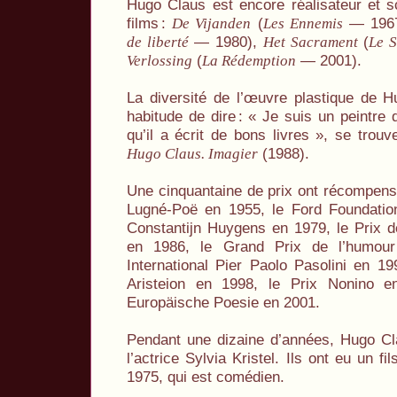
Hugo Claus est encore réalisateur et sc
films
:
(
— 196
De Vijanden
Les Ennemis
— 1980),
(
de liberté
Het Sacrament
Le 
(
— 2001).
Verlossing
La Rédemption
La diversité de l’œuvre plastique de H
habitude de dire
: « Je suis un peintre 
qu’il a écrit de bons livres », se trouv
(1988).
Hugo Claus. Imagier
Une cinquantaine de prix ont récompens
Lugné-Poë en 1955, le Ford Foundation
Constantijn Huygens en 1979, le Prix d
en 1986, le Grand Prix de l’humour
International Pier Paolo Pasolini en 199
Aristeion en 1998, le Prix Nonino e
Europäische Poesie en 2001.
Pendant une dizaine d’années, Hugo Cl
l’actrice Sylvia Kristel. Ils ont eu un fil
1975, qui est comédien.