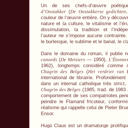
Un de ses chefs-d’œuvre poétiqu
(
d’Oostakker
De Oostakkerse gedichten
couleur de l’œuvre entière. On y découvr
nature et la culture, le vitalisme et l’éru
dissimulation, la tradition et l’indé
l’auteur ne s’impose aucune contrainte. 
le burlesque, le sublime et le banal, le c
Dans le domaine du roman, il publie
(
— 1950),
canards
De Metsiers
L’Étonne
1962), longtemps considéré comme 
(
Chagrin des Belges
Het verdriet van 
international de librairie. Profondéme
dans un internat catholique très strict
(1985, trad. de 1983
Chagrin des Belges
comportement de ses compatriotes penda
peindre le Flamand fricoteur, conformi
réalisme qui rappelle celui de Pieter Br
Ensor.
Hugo Claus est un dramaturge prolifiq