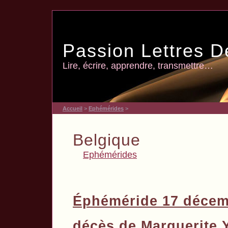
Passion Lettres D
Lire, écrire, apprendre, transmettre…
Accueil
>
Ephémérides
>
Belgique
Ephémérides
Éphéméride 17 décem
décès de Marguerite 