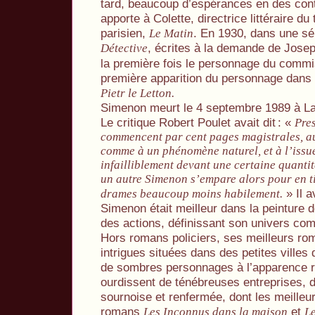
tard, beaucoup d’espérances en des conte
apporte à Colette, directrice littéraire du
parisien,
. En 1930, dans une sé
Le Matin
, écrites à la demande de Josep
Détective
la première fois le personnage du commi
première apparition du personnage dans 
Pietr le Letton.
Simenon meurt le 4 septembre 1989 à L
Le critique Robert Poulet avait dit
: «
Pres
commencent par cent pages magistrales, au
comme à un phénomène naturel, et à l’issue
infailliblement devant une certaine quantit
un autre Simenon s’empare alors pour en ti
» Il a
drames beaucoup moins habilement.
Simenon était meilleur dans la peinture 
des actions, définissant son univers co
Hors romans policiers, ses meilleurs ro
intrigues situées dans des petites villes
de sombres personnages à l’apparence r
ourdissent de ténébreuses entreprises,
sournoise et renfermée, dont les meilleu
romans
et
Les Inconnus dans la maison
Le