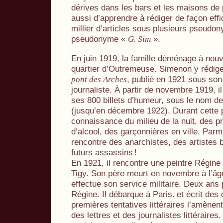
dérives dans les bars et les maisons de
aussi d’apprendre à rédiger de façon effic
millier d’articles sous plusieurs pseudo
pseudonyme «
».
G. Sim
En juin 1919, la famille déménage à nouv
quartier d’Outremeuse. Simenon y rédi
, publié en 1921 sous s
pont des Arches
journaliste. À partir de novembre 1919, i
ses 800 billets d’humeur, sous le nom d
(jusqu’en décembre 1922). Durant cette p
connaissance du milieu de la nuit, des pr
d’alcool, des garçonnières en ville. Parmi
rencontre des anarchistes, des artiste
futurs assassins
!
En 1921, il rencontre une peintre Régi
Tigy. Son père meurt en novembre à l’â
effectue son service militaire. Deux ans 
Régine. Il débarque à Paris.
et écrit des
premières tentatives littéraires l’amènent
des lettres et des journalistes littéraires. 