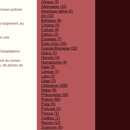
Afrique (3)
Allemagne (10)
e roman policier
Amerique latine (5)
Art (10)
Belgique (8)
ra largement, au
Critique (4)
Culture (4)
Edition (2)
me une
Espagne (7)
Etats-Unis (25)
Grande-Bretagne (32)
'adaptations.
Grèce (1)
Histoire (4)
eure du roman
Humanisme (4)
s, de pièces de
Italie (9)
Langue (7)
Latin (2)
Liban (2)
Littérature (305)
Nobel (9)
Philosophie (18)
Poésie (60)
Polar (6)
Portugal (1)
Presse (1)
Québec (1)
Russie (12)
Sciences (6)