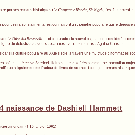
raire par ses romans historiques (
La Compagnie Blanche, Sir Nigel
), c'est finalement l
.
ture pour des raisons alimentaires, connaîtront un triomphe populaire qui le dépasse
étant
Le Chien des Baskerville
— et cinquante-six nouvelles, qui sont considérés com
 figure du détective plusieurs décennies avant les romans d'Agatha Christie.
 dans la culture populaire au XXIe siècle, à travers une multitude d'hommages et d
tant en scène le détective Sherlock Holmes — considérés comme une innovation maj
rolifique a également été l'auteur de livres de science-fiction, de romans historique
4 naissance de Dashiell Hammett
cier américain († 10 janvier 1961)