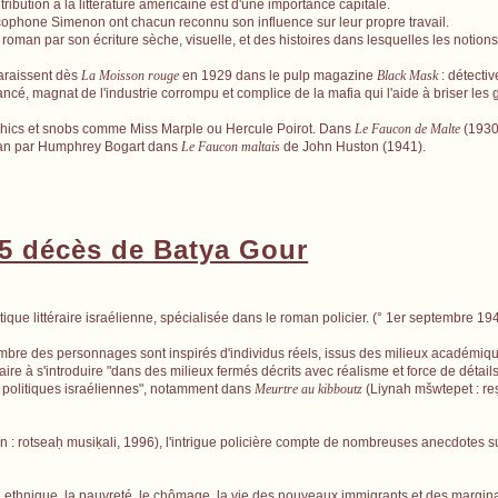
bution à la littérature américaine est d'une importance capitale.
ophone Simenon ont chacun reconnu son influence sur leur propre travail.
man par son écriture sèche, visuelle, et des histoires dans lesquelles les notions
araissent dès
La Moisson rouge
en 1929 dans le pulp magazine
Black Mask
: détecti
é, magnat de l'industrie corrompu et complice de la mafia qui l'aide à briser les g
, chics et snobs comme Miss Marple ou Hercule Poirot. Dans
Le Faucon de Malte
(1930)
cran par Humphrey Bogart dans
Le Faucon maltais
de John Huston (1941).
5 décès de Batya Gour
ique littéraire israélienne, spécialisée dans le roman policier. (° 1er septembre 19
nombre des personnages sont inspirés d'individus réels, issus des milieux académiqu
e à s'introduire "dans des milieux fermés décrits avec réalisme et force de détail
és politiques israéliennes", notamment dans
Meurtre au kibboutz
(Liynah mšwtepet : re
 : rotsea
ḥ
musi
ḳ
ali, 1996), l'intrigue policière compte de nombreuses anecdotes 
 ethnique, la pauvreté, le chômage, la vie des nouveaux immigrants et des margina