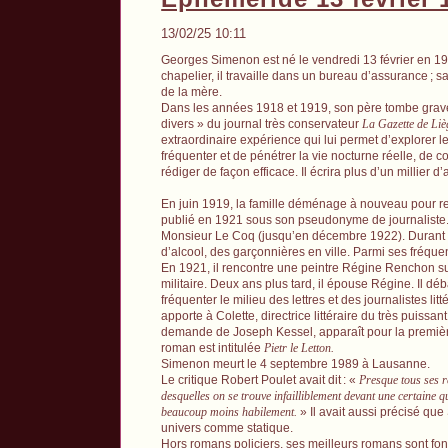
13/02/25 10:11
Georges Simenon est né le vendredi 13 février en 1903
chapelier, il travaille dans un bureau d’assurance
; s
de la mère.
Dans les années 1918 et 1919, son père tombe grave
divers » du journal très conservateur
La Gazette de Liè
extraordinaire expérience qui lui permet d’explorer le
fréquenter et de pénétrer la vie nocturne réelle, de 
rédiger de façon efficace. Il écrira plus d’un milli
En juin 1919, la famille déménage à nouveau pour r
publié en 1921 sous son pseudonyme de journaliste. 
Monsieur Le Coq (jusqu’en décembre 1922). Durant cet
d’alcool, des garçonnières en ville. Parmi ses fréque
En 1921, il rencontre une peintre Régine Renchon s
militaire. Deux ans plus tard, il épouse Régine. Il dé
fréquenter le milieu des lettres et des journalistes lit
apporte à Colette, directrice littéraire du très puissan
demande de Joseph Kessel, apparaît pour la premièr
roman est intitulée
Pietr le Letton.
Simenon meurt le 4 septembre 1989 à Lausanne.
Le critique Robert Poulet avait dit
: «
Presque tous ses r
desquelles on se trouve infailliblement devant une certaine 
beaucoup moins habilement.
» Il avait aussi précisé que
univers comme statique.
Hors romans policiers, ses meilleurs romans sont fon