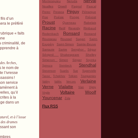
Nerval
Montesquieu
Neruda
Noailles
Orwell
Pagnol
Pascal
Péguy
Perec
Pessoa
Pétrarque
Poe
Poésie
Ponge
Prévost
fils d’un
Proust
Queneau
Rabelais
sera le préféré
Racine
Retif
Reverdy
Rimbaud
Ronsard
rubrique « faits
Rodenbach
Rostand
 une
Rousseau
Roussel
Sagan
Saint-
 criminalité, de
Exupéry
Saint-Simon
Sainte-Beuve
’apprendre à
Sarraute
Sartre
Senghor
Ségur
Sévigné
Shakespeare
Shelley
Simenon
Simon
Singer
Soyinka
 des Arches
,
Stendhal
Spinoza
Steinbeck
us le nom de
Stevenson
Suarès
Sue
Supervielle
e l’ivresse
Tasse
Tchekhov
Tolkien
Tourgueniev
ssassins
!
Verlaine
Valéry
Vallès
Vercors
son service
Verne
Vialatte
l’amènent à
Vian
Vigny
Voltaire
Woolf
elles, qu’il
Virgile
écrites à la
Yourcenar
Zola
age dans un
Flux RSS
urel, et à l’issue
t des drames
issant son
sombres