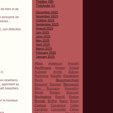
Théâtre (30)
Théologie (1)
 de bien et de
December 2025
November 2025
ve anonyme (le
October 2025
rèves...
September 2025
August 2025
, son détective
July 2025
June 2025
May 2025
April 2025
March 2025
February 2025
January 2025
Allais
Andersen
Anouilh
Apollinaire
Aragon
Artaud
Aubigné
Aymé
Balzac
47)
Barbusse
Bataille
Baudelaire
Beaumarchais
Bayle
es israéliens.
Bernanos
Beauvoir
Beckett
s, apportant au
Bloy
Boccace
Bonnefoy
ṣ
a
ḥ
baqiybw
ṣ
,
Bontë
Borges
Bossuet
Boulgakov
Brecht
Breton
sur la musique
Brontë
Buffon
Butor
Byron
Camus
Casanova
Celan
Cendrars
Cervantès
Céline
ux...