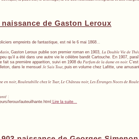
 naissance de Gaston Leroux
iciers empreints de fantastique, est né le 6 mai 1868...
Matin,
Gaston Leroux publie son premier roman en 1903,
La Double Vie de Thé
eu qu’il a été dans une autre vie le célèbre bandit Cartouche. En 1907, paraît
e fait sa première apparition, suivi en 1908 du
Parfum de la dame en noir.
C’est
illeton, dans le mensuel
Je Sais Tout,
puis
en volume chez Lafitte, une amusan
 en noir, Rouletabille chez le Tsar, Le Château noir, Les Étranges Noces de Roulet
anté
:
teurs/lerouxfauteuilhante.html
Lire la suite...
 1903 naissance de Georges Simenon