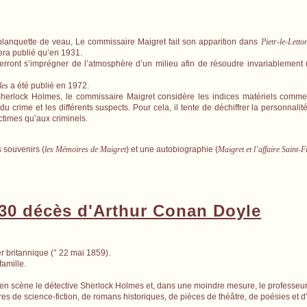
 blanquette de veau, Le commissaire Maigret fait son apparition dans
Pietr-le-Letto
era publié qu’en 1931.
verront s’imprégner de l’atmosphère d’un milieu afin de résoudre invariablemen
les
a été publié en 1972.
erlock Holmes, le commissaire Maigret considère les indices matériels comme
du crime et les différents suspects. Pour cela, il tente de déchiffrer la personnal
ctimes qu’aux criminels.
 souvenirs (
les Mémoires de Maigret
) et une autobiographie (
Maigret et l’affaire Saint-F
930 décès d'Arthur Conan Doyle
r britannique (° 22 mai 1859).
amille.
nt en scène le détective Sherlock Holmes et, dans une moindre mesure, le professeu
ivres de science-fiction, de romans historiques, de pièces de théâtre, de poésies et 