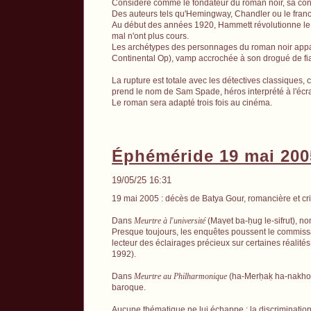
Considéré comme le fondateur du roman noir, sa contri
Des auteurs tels qu'Hemingway, Chandler ou le franc
Au début des années 1920, Hammett révolutionne le ro
mal n'ont plus cours.
Les archétypes des personnages du roman noir app
Continental Op), vamp accrochée à son drogué de fianc
La rupture est totale avec les détectives classiques
prend le nom de Sam Spade, héros interprété à l'é
Le roman sera adapté trois fois au cinéma.
Éphéméride 19 mai 200
19/05/25 16:31
19 mai 2005 : décès de Batya Gour, romancière et crit
Dans
Meurtre à l'université
(Ma
ṿ
et ba-
ḥ
ug le-sifrut), 
Presque toujours, les enquêtes poussent le commissair
lecteur des éclairages précieux sur certaines réalit
1992).
Dans
Meurtre au Philharmonique
(ha-Mer
ḥ
a
ḳ
ha-nakhon
baroque.
Aucune thématique ne lui échappe : la discrimination