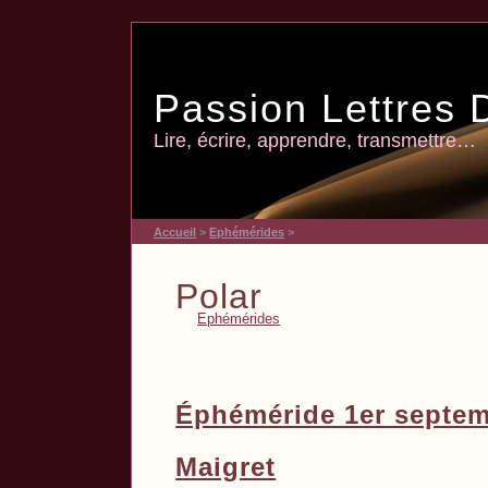
Passion Lettres 
Lire, écrire, apprendre, transmettre…
Accueil
>
Ephémérides
>
Polar
Ephémérides
Éphéméride 1er septem
Maigret