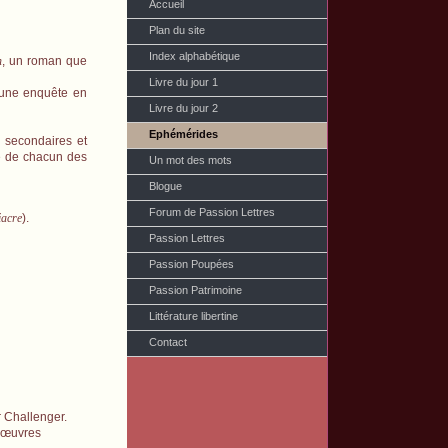
Accueil
Plan du site
Index alphabétique
n
, un roman que
Livre du jour 1
t une enquête en
Livre du jour 2
Ephémérides
 secondaires et
ité de chacun des
Un mot des mots
Blogue
Forum de Passion Lettres
iacre
).
Passion Lettres
Passion Poupées
Passion Patrimoine
Littérature libertine
Contact
r Challenger.
d'œuvres