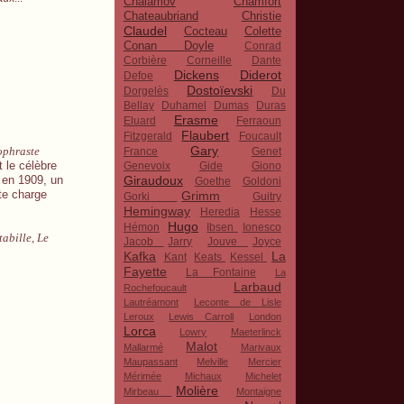
Chalamov
Chamfort
Chateaubriand
Christie
Claudel
Cocteau
Colette
Conan Doyle
Conrad
Corbière
Corneille
Dante
Dickens
Diderot
Defoe
Dostoïevski
Dorgelès
Du
Bellay
Duhamel
Dumas
Duras
Erasme
Eluard
Ferraoun
Flaubert
Fitzgerald
Foucault
Gary
ophraste
France
Genet
 le célèbre
Genevoix
Gide
Giono
Giraudoux
 en 1909, un
Goethe
Goldoni
te charge
Grimm
Gorki
Guitry
Hemingway
Heredia
Hesse
Hugo
Hémon
Ibsen
Ionesco
abille, Le
Jacob
Jarry
Jouve
Joyce
Kafka
La
Kant
Keats
Kessel
Fayette
La Fontaine
La
Larbaud
Rochefoucault
Lautréamont
Leconte de Lisle
Leroux
Lewis Carroll
London
Lorca
Lowry
Maeterlinck
Malot
Mallarmé
Marivaux
Maupassant
Melville
Mercier
Mérimée
Michaux
Michelet
Molière
Mirbeau
Montaigne