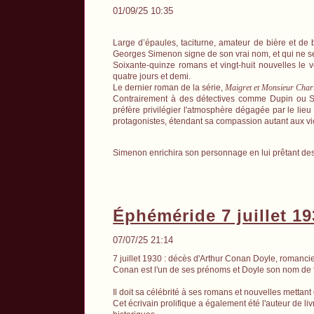
01/09/25 10:35
Large d’épaules, taciturne, amateur de bière et de
Georges Simenon signe de son vrai nom, et qui ne s
Soixante-quinze romans et vingt-huit nouvelles le 
quatre jours et demi.
Le dernier roman de la série,
Maigret et Monsieur Char
Contrairement à des détectives comme Dupin ou Sh
préfère privilégier l'atmosphère dégagée par le lieu 
protagonistes, étendant sa compassion autant aux vi
Simenon enrichira son personnage en lui prêtant des
Éphéméride 7 juillet 1
07/07/25 21:14
7 juillet 1930 : décès d'Arthur Conan Doyle, romancie
Conan est l'un de ses prénoms et Doyle son nom de f
Il doit sa célébrité à ses romans et nouvelles metta
Cet écrivain prolifique a également été l'auteur de l