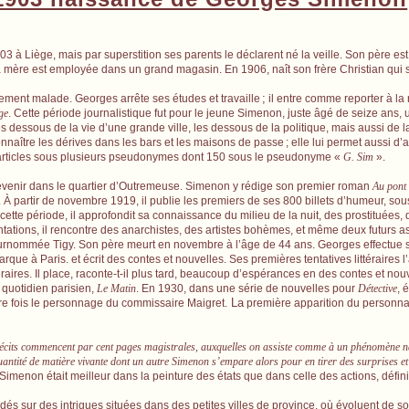
 à Liège, mais par superstition ses parents le déclarent né la veille. Son père est 
a mère est employée dans un grand magasin.
En 1906, naît son frère Christian qui 
;
ment malade. Georges arrête ses études et travaille
il entre comme reporter à la 
ge
. Cette période journalistique fut pour le jeune Simenon, juste âgé de seize ans,
s dessous de la vie d’une grande ville, les dessous de la politique, mais aussi de la
connaître les dérives dans les bars et les maisons de passe
; elle lui permet aussi d
er d’articles sous plusieurs pseudonymes dont 150 sous le pseudonyme «
G. Sim
».
evenir dans le quartier d’Outremeuse. Simenon y rédige son premier roman
Au pont
À partir de novembre 1919, il publie les premiers de ses 800 billets d’humeur, so
te période, il approfondit sa connaissance du milieu de la nuit, des prostituées, d
ntations, il rencontre des anarchistes, des artistes bohèmes, et même deux futurs a
urnommée Tigy. Son père meurt en novembre à l’âge de 44 ans. Georges effectue 
barque à Paris.
et écrit des contes et nouvelles. Ses premières tentatives littéraires 
téraires. Il place, raconte-t-il plus tard, beaucoup d’espérances en des contes et nouv
t quotidien parisien,
Le Matin
. En 1930, dans une série de nouvelles pour
Détective
, 
La
e fois le personnage du commissaire Maigret.
première apparition du personn
écits commencent par cent pages magistrales, auxquelles on assiste comme à un phénomène nat
quantité de matière vivante dont un autre Simenon s’empare alors pour en tirer des surprises e
 Simenon était meilleur dans la peinture des états que dans celle des actions, défin
dés sur des intrigues situées dans des petites villes de province, où évoluent de 