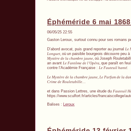
Éphéméride 6 mai 1868
06/05/25 22:55
Gaston Leroux, surtout connu pour ses romans pol
D’abord avocat, puis grand reporter au journal
Le 
Longuet,
où
un paisible bourgeois découvre peu à p
Mystère de la chambre jaune,
où
Joseph Rouletabill
an avant
Le Fantôme de l’Opéra,
que paraît en feu
contre l’Académie Française :
Le Fauteuil hanté.
Le Mystère de la chambre jaune, Le Parfum de la dame
Crime de Rouletabille
...
et dans Passion Lettres, une étude du
Fauteuil H
https://www.sculfort.fr/articles/francaiscollege/au
Balises :
Leroux
Éphéméride 13 février