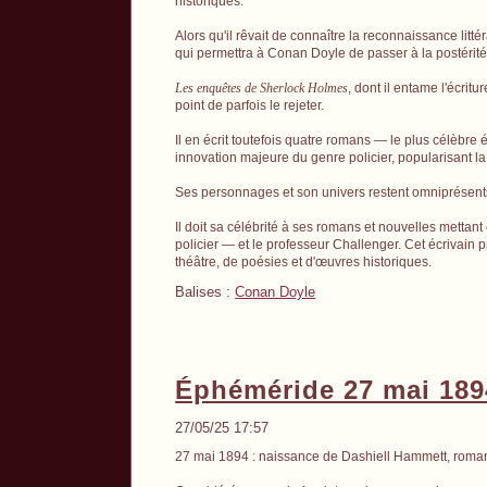
historiques.
Alors qu'il rêvait de connaître la reconnaissance litté
qui permettra à Conan Doyle de passer à la postérité
Les enquêtes de Sherlock Holmes
, dont il entame l'écri
point de parfois le rejeter.
Il en écrit toutefois quatre romans — le plus célèbre 
innovation majeure du genre policier, popularisant la
Ses personnages et son univers restent omniprésents
Il doit sa célébrité à ses romans et nouvelles met
policier — et le professeur Challenger. Cet écrivain p
théâtre, de poésies et d'œuvres historiques.
Balises :
Conan Doyle
Éphéméride 27 mai 189
27/05/25 17:57
27 mai 1894 : naissance de Dashiell Hammett, roman