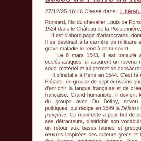
27/12/25 16:16 Classé dans :
Littérat
Ronsard, fils du chevalier Louis de Ron
1524 dans le Château de la Possonnière
Il est d'abord page d'aristocrates, dont l
Il se destinait à la carrière de militair
grave maladie le rend à demi-sourd.
Le 6 mars 1543, il est tonsuré a
ecclésiastiques lui assurent un revenu ré
souci matériel et lui permet de consacrer
Il s'installe à Paris en 1544. C'est là q
Pléiade, un groupe de sept écrivains qu
d'enrichir la langue française et de crée
française. Grand humaniste, il devient l
du groupe avec Du Bellay, neveu
politiques, qui rédige en 1549 la
Défense 
. Ce manifeste a pour but de dé
française
ses détracteurs, d'enrichir son vocabul
un retour aux bases latines et grec
œuvres inspirées des auteurs grecs et l