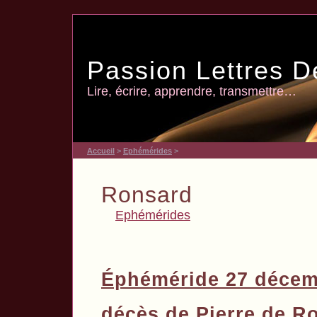
Passion Lettres D
Lire, écrire, apprendre, transmettre…
Accueil
>
Ephémérides
>
Ronsard
Ephémérides
Éphéméride 27 décem
décès de Pierre de R