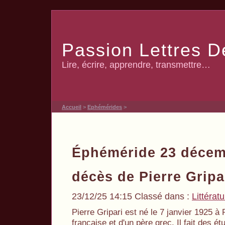
Passion Lettres D
Lire, écrire, apprendre, transmettre…
Accueil
>
Ephémérides
>
Éphéméride 23 décem
décès de Pierre Gripa
23/12/25 14:15 Classé dans :
Littérat
Pierre Gripari est né le 7 janvier 1925 à
française et d'un père grec. Il fait des é