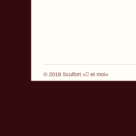
© 2018 Sculfort « et moi»