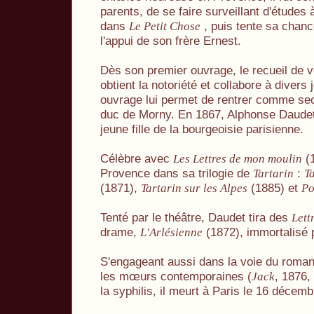
parents, de se faire surveillant d'études
dans
, puis tente sa chan
Le Petit Chose
l'appui de son frère Ernest.
Dès son premier ouvrage, le recueil de 
obtient la notoriété et collabore à divers
ouvrage lui permet de rentrer comme sec
duc de Morny. En 1867, Alphonse Daudet 
jeune fille de la bourgeoisie parisienne.
Célèbre avec
(1
Les Lettres de mon moulin
Provence dans sa trilogie de
:
Tartarin
T
(1871),
(1885) et
Tartarin sur les Alpes
Po
Tenté par le théâtre, Daudet tira des
Lett
drame,
(1872), immortalisé 
L'Arlésienne
S'engageant aussi dans la voie du roman 
les mœurs contemporaines (
, 1876,
Jack
la syphilis, il meurt à Paris le 16 décem