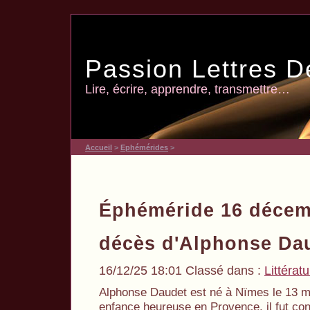
Passion Lettres D
Lire, écrire, apprendre, transmettre…
Accueil
>
Ephémérides
>
Éphéméride 16 décem
décès d'Alphonse Da
16/12/25 18:01 Classé dans :
Littérat
Alphonse Daudet est né à Nïmes le 13 m
enfance heureuse en Provence, il fut cont