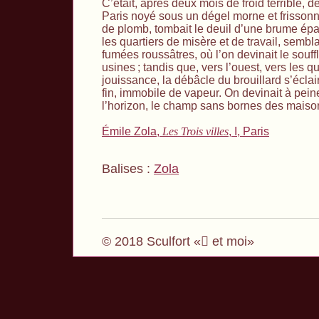
C’était, après deux mois de froid terrible, d
Paris noyé sous un dégel morne et frissonna
de plomb, tombait le deuil d’une brume épais
les quartiers de misère et de travail, sem
fumées roussâtres, où l’on devinait le souff
usines
; tandis que, vers l’ouest, vers les q
jouissance, la débâcle du brouillard s’éclair
fin, immobile de vapeur. On devinait à pein
l’horizon, le champ sans bornes des maiso
Émile Zola,
Les Trois villes
, I, Paris
Balises :
Zola
© 2018 Sculfort « et moi»