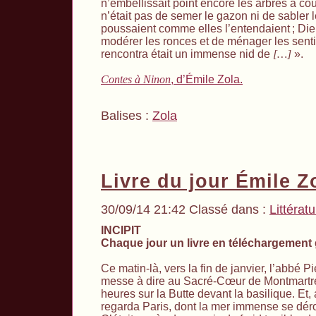
n’embellissait point encore les arbres à co
n’était pas de semer le gazon ni de sabler 
poussaient comme elles l’entendaient
; Di
modérer les ronces et de ménager les senti
rencontra était un immense nid de
[…]
».
Contes à Ninon
, d’Émile Zola.
Balises :
Zola
Livre du jour Émile Z
30/09/14 21:42 Classé dans :
Littérat
INCIPIT
Chaque jour un livre en téléchargement 
Ce matin-là, vers la fin de janvier, l’abbé P
messe à dire au Sacré-Cœur de Montmartre,
heures sur la Butte devant la basilique. Et, a
regarda Paris, dont la mer immense se déro