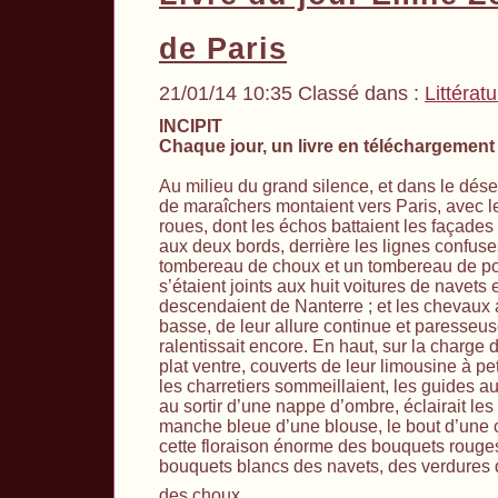
de Paris
21/01/14 10:35 Classé dans :
Littérat
INCIPIT
Chaque jour, un livre en téléchargement 
Au milieu du grand silence, et dans le déser
de maraîchers montaient vers Paris, avec l
roues, dont les échos battaient les façade
aux deux bords, derrière les lignes confus
tombereau de choux et un tombereau de poi
s’étaient joints aux huit voitures de navets 
descendaient de Nanterre ; et les chevaux al
basse, de leur allure continue et paresseu
ralentissait encore. En haut, sur la charge
plat ventre, couverts de leur limousine à pet
les charretiers sommeillaient, les guides a
au sortir d’une nappe d’ombre, éclairait les 
manche bleue d’une blouse, le bout d’une 
cette floraison énorme des bouquets rouges
bouquets blancs des navets, des verdures 
des choux.