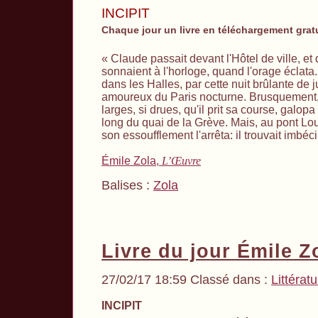
INCIPIT
Chaque jour un livre en téléchargement grat
« Claude passait devant l'Hôtel de ville, e
sonnaient à l'horloge, quand l'orage éclata. I
dans les Halles, par cette nuit brûlante de jui
amoureux du Paris nocturne. Brusquement, 
larges, si drues, qu'il prit sa course, galo
long du quai de la Grève. Mais, au pont Lou
son essoufflement l'arrêta: il trouvait imbéc
Émile Zola,
L’
Œ
uvre
Balises :
Zola
Livre du jour Émile Z
27/02/17 18:59 Classé dans :
Littérat
INCIPIT