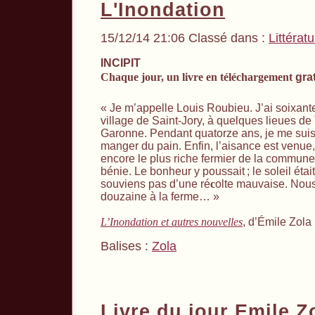
L'Inondation
15/12/14 21:06 Classé dans :
Littérat
INCIPIT
Chaque jour, un livre en téléchargement
grat
« Je m’appelle Louis Roubieu. J’ai soixante
village de Saint-Jory, à quelques lieues de
Garonne. Pendant quatorze ans, je me suis 
manger du pain. Enfin, l’aisance est venue, e
encore le plus riche fermier de la commune
bénie. Le bonheur y poussait
; le soleil éta
souviens pas d’une ré
c
olte mauvaise. Nous
douzaine à la ferme… »
L’Inondation et autres nouvelles
, d’Émile Zola
Balises :
Zola
Livre du jour Emile Z