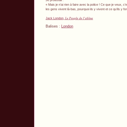
« Mais je n’ai rien à faire avec la police ! Ce que je veux,
les gens vivent là-bas, pourquoi ils y vivent et ce qu’ils y fon
Jack London,
Le Peuple de l’abîme
Balises :
London