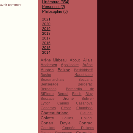
Littérature (354)
x savoir comment
Personnel (2)
Philosophie (3)
2021
2020
2019
2018
2017
2016
2015
2014
Arène Mirbeau
About
Allais
Apollinaire
Andersen
Arène
Austen
Balzac
Bashkirtseff
Baudelaire
Basho
Beaumarchais
Beccaria
Benserade
Bergerac
Bernanos
Bernardin de
StPierre
Béroul
Bloch
Bloy
Brontë
Boccace
Bulwer-
Lytton
Camus
Casanova
Cendrars
César
Chamisso
Chateaubriand
Claudel
Colette
Collins
Collodi
Conan Doyle
Conrad
Constant
Coppée Dickens
Corneille