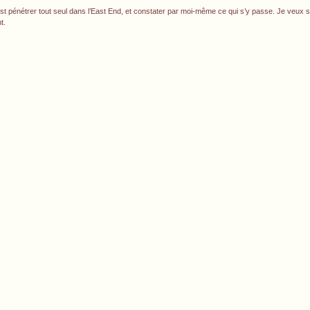
 c’est pénétrer tout seul dans l’East End, et constater par moi-même ce qui s’y passe. Je veu
t.