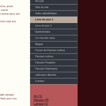
Accueil
Morse, jeune
Plan du site
n savoir
Index alphabétique
i se donne deux ans
Livre du jour 1
 mort sept ans
Livre du jour 2
Ephémérides
Un mot des mots
Blogue
Forum de Passion Lettres
Passion Lettres
Passion Poupées
Passion Patrimoine
Littérature libertine
Contact
ller plonger,
Art (1)
n’étais pour eux
Histoire (9)
Langue (1)