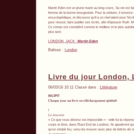
Martin Eden est un jeune marin au long cours. Sa vie est fait
femme de la bonne bourgeoisie. Pour la séduire, il renonce 
encyclopédique, et découvre qu'il a un réel talent pour l'écri
pour réussir, faire publier ses écrits, afin d'épouser Ruth. 
Ce roman est considéré comme le meilleur et le plus autob
plus tard.
LONDON, JACK :
Martin Eden
Balises :
London
Livre du jour London, 
06/03/16 10:11 Classé dans :
Littérature
INCIPIT
Chaque jour un livre en téléchargement
gratuit
I
La descente
« Ce que vous désirez est impossible » – telle fut la répon
corps et âme, dans l’East End de Londres. Ils ajoutèrent que 
qu’un simple fou, venu les trouver avec plus de lettres de r
Je protestai :