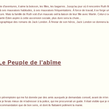
e d'aventures, il aime la boisson, les filles, les bagarres. Jusqu'au jour où il rencontre Ruth 
à ses mauvaises habitudes, à ses mauvaises fréquentations. À force de travail, il se forge u
ture. Mais la famille de Ruth voit d'un mauvais oeil la liaison de leur fille avec Martin. Celui-c
Martin Eden aspire à cette ascension sociale, plus dure sera la chute...
iographique des romans de Jack London. À l'instar de son héros, Jack London se donnera la
Le Peuple de l'abîme
se péremptoire qui me fut donnée par des amis auxquels je demandais conseil, avant de m’en a
je ferais mieux de m’adresser à la police, qui me procurerait un guide. Il était visible que je 
ecommandation que de bon sens, et dont ils flattaient poliment la manie.