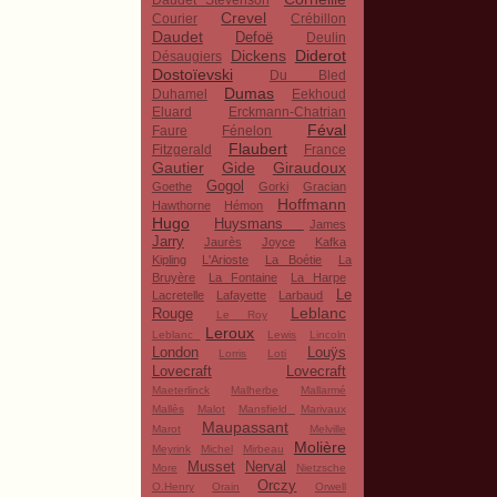
Daudet Stevenson
Crevel
Courier
Crébillon
Daudet
Defoë
Deulin
Dickens
Diderot
Désaugiers
Dostoïevski
Du Bled
Dumas
Duhamel
Eekhoud
Eluard
Erckmann-Chatrian
Féval
Faure
Fénelon
Flaubert
Fitzgerald
France
Gautier
Gide
Giraudoux
Gogol
Goethe
Gorki
Gracian
Hoffmann
Hawthorne
Hémon
Hugo
Huysmans
James
Jarry
Jaurès
Joyce
Kafka
Kipling
L'Arioste
La Boétie
La
Bruyère
La Fontaine
La Harpe
Le
Lacretelle
Lafayette
Larbaud
Leblanc
Rouge
Le Roy
Leroux
Leblanc
Lewis
Lincoln
London
Louÿs
Lorris
Loti
Lovecraft
Lovecraft
Maeterlinck
Malherbe
Mallarmé
Mallès
Malot
Mansfield
Marivaux
Maupassant
Marot
Melville
Molière
Meyrink
Michel
Mirbeau
Musset
Nerval
More
Nietzsche
Orczy
O.Henry
Orain
Orwell