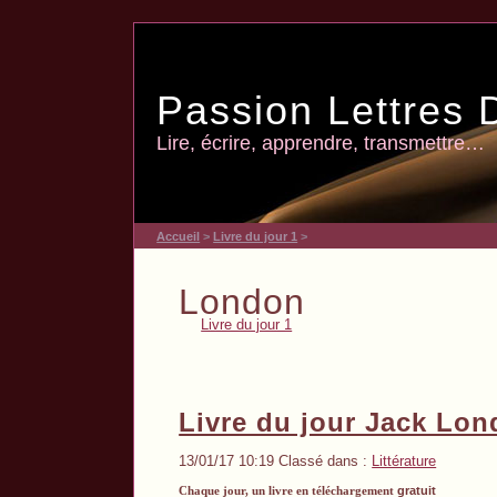
Passion Lettres 
Lire, écrire, apprendre, transmettre…
Accueil
>
Livre du jour 1
>
London
Livre du jour 1
Livre du jour Jack Lo
13/01/17 10:19 Classé dans :
Littérature
Chaque jour, un livre en téléchargement
gratuit