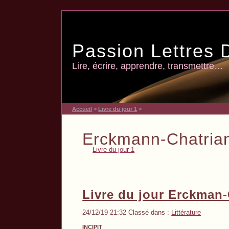
Passion Lettres 
Lire, écrire, apprendre, transmettre…
Accueil
>
Livre du jour 1
>
Erckmann-Chatria
Livre du jour 1
Livre du jour Erckman-
24/12/19 21:32 Classé dans :
Littérature
INCIPIT