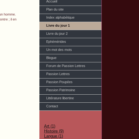
Accueil
Plan du site
r un homme.
Index alphabétique
ntre ; il en
Livre du jour 1
Livre du jour 2
Ephémérides
Un mot des mots
Blogue
Forum de Passion Lettres
Passion Lettres
Passion Poupées
Passion Patrimoine
Littérature libertine
Contact
Art (1)
Histoire (9)
Langue (1)