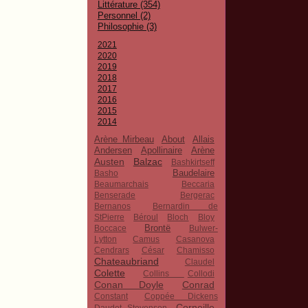
Littérature (354)
Personnel (2)
Philosophie (3)
2021
2020
2019
2018
2017
2016
2015
2014
Arène Mirbeau
About
Allais
Apollinaire
Andersen
Arène
Austen
Balzac
Bashkirtseff
Baudelaire
Basho
Beaumarchais
Beccaria
Benserade
Bergerac
Bernanos
Bernardin de
StPierre
Béroul
Bloch
Bloy
Brontë
Boccace
Bulwer-
Lytton
Camus
Casanova
Cendrars
César
Chamisso
Chateaubriand
Claudel
Colette
Collins
Collodi
Conan Doyle
Conrad
Constant
Coppée Dickens
Corneille