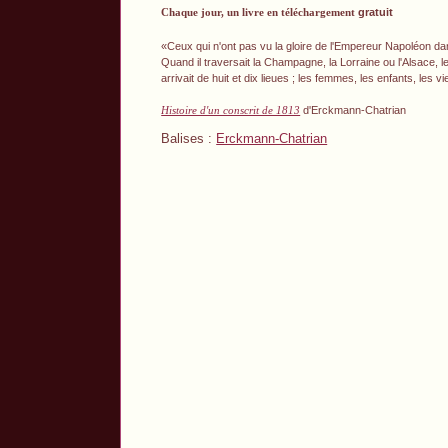
Chaque jour, un livre en téléchargement
gratuit
«Ceux qui n'ont pas vu la gloire de l'Empereur Napoléon 
Quand il traversait la Champagne, la Lorraine ou l'Alsace, 
arrivait de huit et dix lieues ; les femmes, les enfants, les v
Histoire d'un conscrit de 1813
d'Erckmann-Chatrian
Balises :
Erckmann-Chatrian