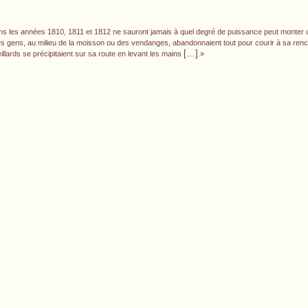
dans les années 1810, 1811 et 1812 ne sauront jamais à quel degré de puissance peut monte
les gens, au milieu de la moisson ou des vendanges, abandonnaient tout pour courir à sa renco
[…]
ieillards se précipitaient sur sa route en levant les mains
.
»