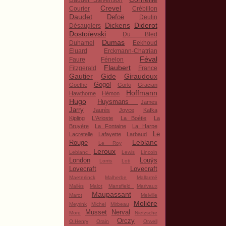
Daudet Stevenson
Crevel
Courier
Crébillon
Daudet
Defoë
Deulin
Dickens
Diderot
Désaugiers
Dostoïevski
Du Bled
Dumas
Duhamel
Eekhoud
Eluard
Erckmann-Chatrian
Féval
Faure
Fénelon
Flaubert
Fitzgerald
France
Gautier
Gide
Giraudoux
Gogol
Goethe
Gorki
Gracian
Hoffmann
Hawthorne
Hémon
Hugo
Huysmans
James
Jarry
Jaurès
Joyce
Kafka
Kipling
L'Arioste
La Boétie
La
Bruyère
La Fontaine
La Harpe
Le
Lacretelle
Lafayette
Larbaud
Leblanc
Rouge
Le Roy
Leroux
Leblanc
Lewis
Lincoln
London
Louÿs
Lorris
Loti
Lovecraft
Lovecraft
Maeterlinck
Malherbe
Mallarmé
Mallès
Malot
Mansfield
Marivaux
Maupassant
Marot
Melville
Molière
Meyrink
Michel
Mirbeau
Musset
Nerval
More
Nietzsche
Orczy
O.Henry
Orain
Orwell