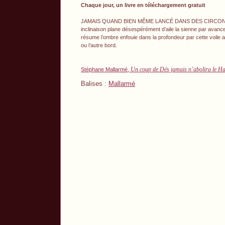
Chaque jour, un livre en téléchargement gratuit
JAMAIS QUAND BIEN MÊME LANCÉ DANS DES CIRCONSTA
inclinaison plane désespérément d’aile la sienne par avance 
résume l’ombre enfouie dans la profondeur par cette voile a
ou l’autre bord.
Un coup de Dés jamais n’abolira le H
Stéphane Mallarmé,
Balises :
Mallarmé