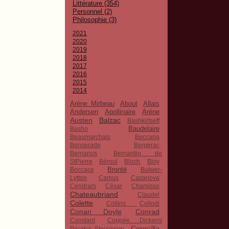
Littérature (354)
Personnel (2)
Philosophie (3)
2021
2020
2019
2018
2017
2016
2015
2014
Arène Mirbeau
About
Allais
Apollinaire
Andersen
Arène
Austen
Balzac
Bashkirtseff
Baudelaire
Basho
Beaumarchais
Beccaria
Benserade
Bergerac
Bernanos
Bernardin de
StPierre
Béroul
Bloch
Bloy
Brontë
Boccace
Bulwer-
Lytton
Camus
Casanova
Cendrars
César
Chamisso
Chateaubriand
Claudel
Colette
Collins
Collodi
Conan Doyle
Conrad
Constant
Coppée Dickens
Corneille