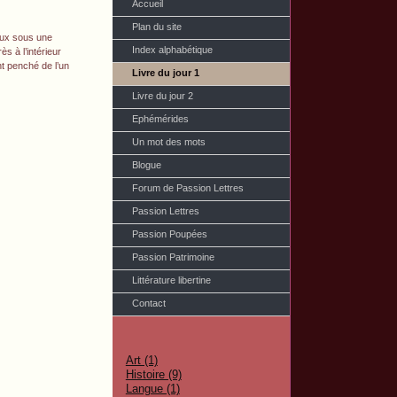
Accueil
Plan du site
x sous une
Index alphabétique
s à l’intérieur
nt penché de l’un
Livre du jour 1
Livre du jour 2
Ephémérides
Un mot des mots
Blogue
Forum de Passion Lettres
Passion Lettres
Passion Poupées
Passion Patrimoine
Littérature libertine
Contact
Art (1)
Histoire (9)
Langue (1)