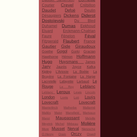
Daudet Stevenson
Crevel
Courier
Crébillon
Daudet
Defoë
Deulin
Dickens
Diderot
Désaugiers
Dostoïevski
Du Bled
Dumas
Duhamel
Eekhoud
Eluard
Erckmann-Chatrian
Féval
Faure
Fénelon
Flaubert
Fitzgerald
France
Gautier
Gide
Giraudoux
Gogol
Goethe
Gorki
Gracian
Hoffmann
Hawthorne
Hémon
Hugo
Huysmans
James
Jarry
Jaurès
Joyce
Kafka
Kipling
L'Arioste
La Boétie
La
Bruyère
La Fontaine
La Harpe
Le
Lacretelle
Lafayette
Larbaud
Leblanc
Rouge
Le Roy
Leroux
Leblanc
Lewis
Lincoln
London
Louÿs
Lorris
Loti
Lovecraft
Lovecraft
Maeterlinck
Malherbe
Mallarmé
Mallès
Malot
Mansfield
Marivaux
Maupassant
Marot
Melville
Molière
Meyrink
Michel
Mirbeau
Musset
Nerval
More
Nietzsche
Orczy
O.Henry
Orain
Orwell