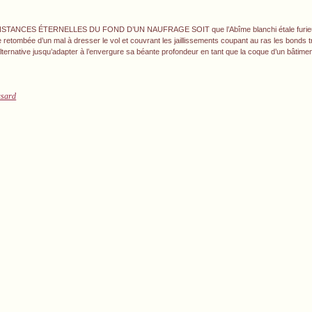
NCES ÉTERNELLES DU FOND D’UN NAUFRAGE SOIT que l’Abîme blanchi étale furieu
retombée d’un mal à dresser le vol et couvrant les jaillissements coupant au ras les bonds trè
lternative jusqu’adapter à l’envergure sa béante profondeur en tant que la coque d’un bâtime
asard