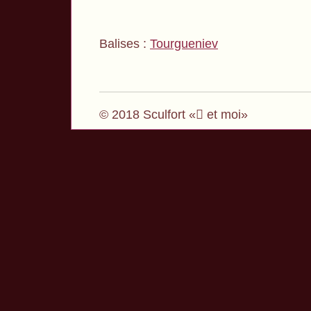
Balises :
Tourgueniev
© 2018 Sculfort « et moi»