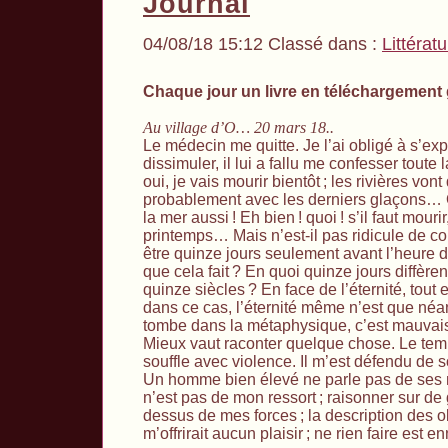
Journal
04/08/18 15:12 Classé dans :
Littérat
Chaque jour un livre en téléchargement 
Au village d’O… 20 mars 18..
Le médecin me quitte. Je l’ai obligé à s’exp
dissimuler, il lui a fallu me confesser toute 
oui, je vais mourir bientôt
; les rivières vont
probablement avec les derniers glaçons… O
la mer aussi
! Eh bien
! quoi
! s’il faut mour
printemps… Mais n’est-il pas ridicule de c
être quinze jours seulement avant l’heure d
que cela fait
? En quoi quinze jours diffèren
quinze siècles
? En face de l’éternité, tout 
dans ce cas, l’éternité même n’est que néan
tombe dans la métaphysique, c’est mauvai
Mieux vaut raconter quelque chose. Le tem
souffle avec violence. Il m’est défendu de so
Un homme bien élevé ne parle pas de ses
n’est pas de mon ressort
; raisonner sur de
dessus de mes forces
; la description des 
m’offrirait aucun plaisir
; ne rien faire est 