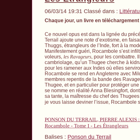
06/03/14 19:31 Classé dans :
Littérat
Chaque jour, un livre en téléchargement
Ce nouvel opus est dans la lignée du préc
Terrail ajoute une note d’exotisme, en faisa
Thuggs, étrangleurs de l’Inde, fort à la m
Manifestement guéri, Rocambole s’est infil
voleurs,
les Ravageurs
, pour les combattre. 
cambriolage, qu’un Thugee cherche à kidna
pour les ramener aux Indes où elles serviro
Rocambole se rend en Angleterre avec Milo
membres repentis de la bande des Ravageu
Thugee, et en particulier pour protéger une
se nomme en réalité Anna Blesingfort, dont 
sa tante, la maîtresse du chef des Thugee
je vous laisse deviner l’issue, Rocambole
PONSON DU TERRAIL, PIERRE ALEXIS : 1
Rocambole - Tome I - Les Étrangleurs
Balises :
Ponson du Terrail