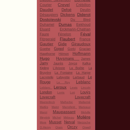
Daudet Stevenson
Crevel
Courier
Crébillon
Daudet
Defoë
Deulin
Dickens
Diderot
Désaugiers
Dostoïevski
Du Bled
Dumas
Duhamel
Eekhoud
Eluard
Erckmann-Chatrian
Féval
Faure
Fénelon
Flaubert
Fitzgerald
France
Gautier
Gide
Giraudoux
Gogol
Goethe
Gorki
Gracian
Hoffmann
Hawthorne
Hémon
Hugo
Huysmans
James
Jarry
Jaurès
Joyce
Kafka
Kipling
L'Arioste
La Boétie
La
Bruyère
La Fontaine
La Harpe
Le
Lacretelle
Lafayette
Larbaud
Leblanc
Rouge
Le Roy
Leroux
Leblanc
Lewis
Lincoln
London
Louÿs
Lorris
Loti
Lovecraft
Lovecraft
Maeterlinck
Malherbe
Mallarmé
Mallès
Malot
Mansfield
Marivaux
Maupassant
Marot
Melville
Molière
Meyrink
Michel
Mirbeau
Musset
Nerval
More
Nietzsche
Orczy
O.Henry
Orain
Orwell