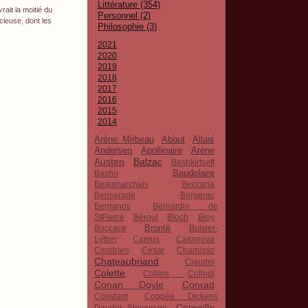
Littérature (354)
ait la moitié du
Personnel (2)
cieuse, dont les
Philosophie (3)
2021
2020
2019
2018
2017
2016
2015
2014
Arène Mirbeau
About
Allais
Apollinaire
Andersen
Arène
Austen
Balzac
Bashkirtseff
Baudelaire
Basho
Beaumarchais
Beccaria
Benserade
Bergerac
Bernanos
Bernardin de
StPierre
Béroul
Bloch
Bloy
Brontë
Boccace
Bulwer-
Lytton
Camus
Casanova
Cendrars
César
Chamisso
Chateaubriand
Claudel
Colette
Collins
Collodi
Conan Doyle
Conrad
Constant
Coppée Dickens
Corneille