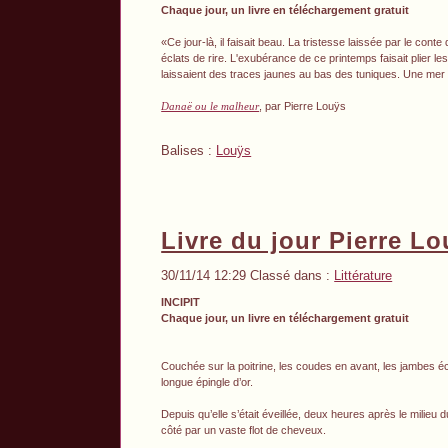
Chaque jour, un livre en téléchargement
gratuit
«Ce jour-là, il faisait beau. La tristesse laissée par le cont
éclats de rire. L'exubérance de ce printemps faisait plier le
laissaient des traces jaunes au bas des tuniques. Une mer 
Danaë ou le malheur
, par Pierre Louÿs
Balises :
Louÿs
Livre du jour Pierre L
30/11/14 12:29 Classé dans :
Littérature
INCIPIT
Chaque jour, un livre en téléchargement gratuit
Couchée sur la poitrine, les coudes en avant, les jambes écar
longue épingle d’or.
Depuis qu’elle s’était éveillée, deux heures après le milieu d
côté par un vaste flot de cheveux.