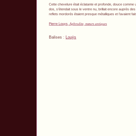
Cette chevelure était éclatante et profonde, douce comme une
dos, s’étendait sous le ventre nu, brillait encore auprès d
reflets mordorés étaient presque métalliques et l’avaient f
Pierre Louys,
Aphrodite, mœurs antiques
Balises :
Louÿs