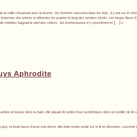
e de la veille s'évanouit avec la brume ; les femmes coururent dans les bois ; il y eut sur le c
s branches des arbres et déborder les prairies le long des sentiers étroits. Les larges fleurs 
[…]
de violettes baignait le pied des cèdres : les promeneuses s'y couchèrent en
.»
ouys Aphrodite
tées et la joue dans la main, elle piquait de petits trous symétriques dans un oreiller de lin 
u jour, et toute lasse d’avoir trop dormi, elle était restée seule sur le lit en désordre, couvert