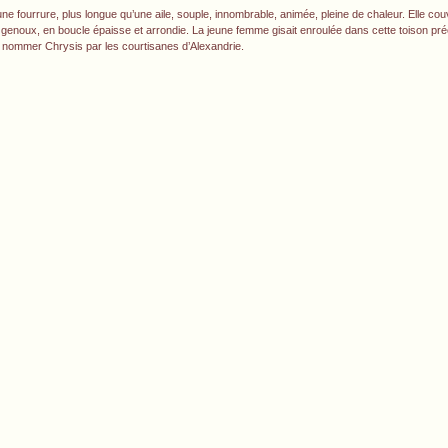
 fourrure, plus longue qu’une aile, souple, innombrable, animée, pleine de chaleur. Elle couvr
es genoux, en boucle épaisse et arrondie. La jeune femme gisait enroulée dans cette toison pré
ait nommer Chrysis par les courtisanes d’Alexandrie.