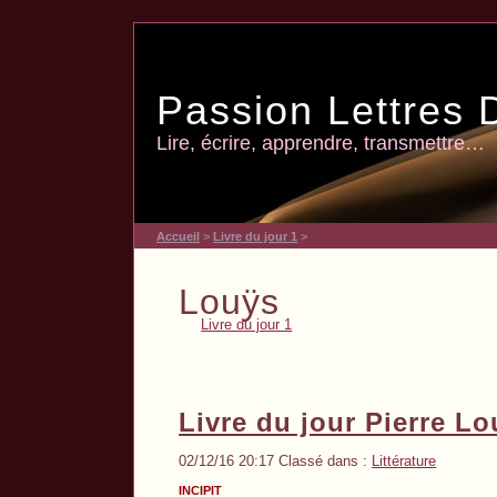
Passion Lettres 
Lire, écrire, apprendre, transmettre…
Accueil
>
Livre du jour 1
>
Louÿs
Livre du jour 1
Livre du jour Pierre L
02/12/16 20:17 Classé dans :
Littérature
INCIPIT