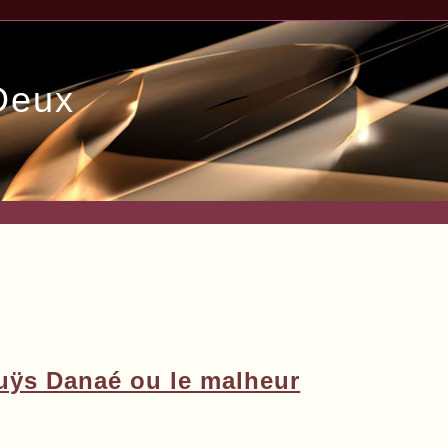
Deux
ouÿs Danaé ou le malheur