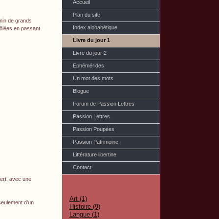
Accueil
Plan du site
hemin de grands
Index alphabétique
frôlées en passant
Livre du jour 1
Livre du jour 2
Ephémérides
Un mot des mots
Blogue
Forum de Passion Lettres
Passion Lettres
Passion Poupées
Passion Patrimoine
Littérature libertine
Contact
vert, avec une
Art (1)
e seulement d’un
Histoire (9)
Langue (1)