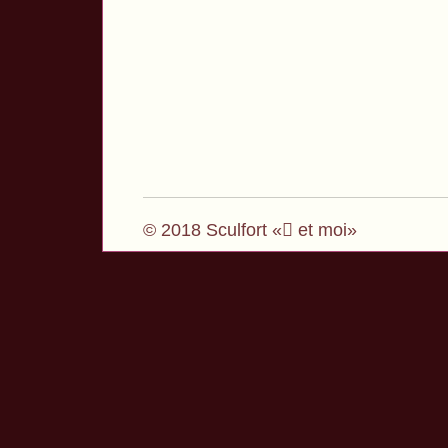
© 2018 Sculfort « et moi»