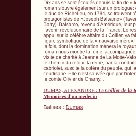
Dix ans se sont écoulés depuis la fin de 
roman s'ouvre également sur un prologue: 
le duc de Richelieu, en 1784, se trouvent r
protagonistes de «Joseph Balsamo» (Taver
Barry). Balsamo, revenu d'Amérique, leur pré
l'avenir révolutionnaire de la France. Le r
appui sur la célèbre affaire du Collier, va f
figure symbolique de la «mauvaise mère», 
la fois, dont la domination mènera la royau
roman nous montre la reine, accompagnée 
visite de charité à Jeanne de La Motte-Valoi
le chemin du retour, la reine, par la condu
cabriolet, suscite la colère du peuple, qui 
courtisane. Elle n'est sauvée que par l'inte
le comte Olivier de Charny...
DUMAS, ALEXANDRE :
Le Collier de la 
Mémoires d'un médecin
Balises :
Dumas