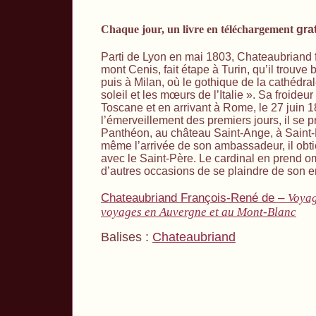
Chaque jour, un livre en téléchargement
grat
Parti de Lyon en mai 1803, Chateaubriand fr
mont Cenis, fait étape à Turin, qu’il trouve 
puis à Milan, où le gothique de la cathédra
soleil et les mœurs de l’Italie ». Sa froideu
Toscane et en arrivant à Rome, le 27 juin 
l’émerveillement des premiers jours, il se p
Panthéon, au château Saint-Ange, à Saint-Pi
même l’arrivée de son ambassadeur, il obt
avec le Saint-Père. Le cardinal en prend o
d’autres occasions de se plaindre de son 
Chateaubriand François-René de –
Voyag
voyages en Auvergne et au Mont-Blanc
Balises :
Chateaubriand