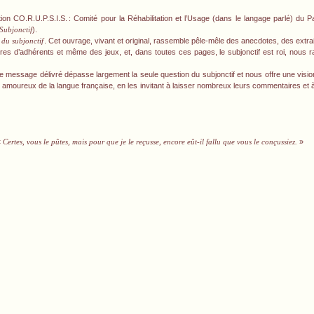
tion CO.R.U.P.S.I.S.
: Comité pour la Réhabilitation et l’Usage (dans le langage parlé) du 
Subjonctif
).
 du subjonctif
. Cet ouvrage, vivant et original, rassemble pêle-mêle des anecdotes, des extrai
ttres d’adhérents et même des jeux, et, dans toutes ces pages, le subjonctif est roi, nous r
 le message délivré dépasse largement la seule question du subjonctif et nous offre une visio
s amoureux de la langue française, en les invitant à laisser nombreux leurs commentaires et à
«
Certes, vous le pûtes, mais pour que je le reçusse, encore eût-il fallu que vous le conçussiez.
»