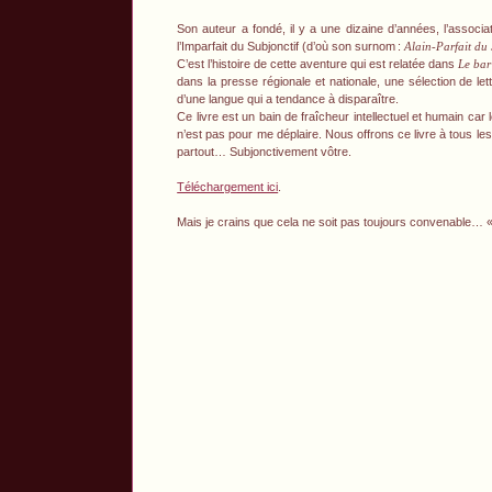
Son auteur a fondé, il y a une dizaine d’années, l’associa
l’Imparfait du Subjonctif (d’où son surnom
:
Alain-Parfait du 
C’est l’histoire de cette aventure qui est relatée dans
Le bar
dans la presse régionale et nationale, une sélection de le
d’une langue qui a tendance à disparaître.
Ce livre est un bain de fraîcheur intellectuel et humain car
n’est pas pour me déplaire. Nous offrons ce livre à tous le
partout… Subjonctivement vôtre.
Téléchargement ici
.
Mais je crains que cela ne soit pas toujours convenable… 