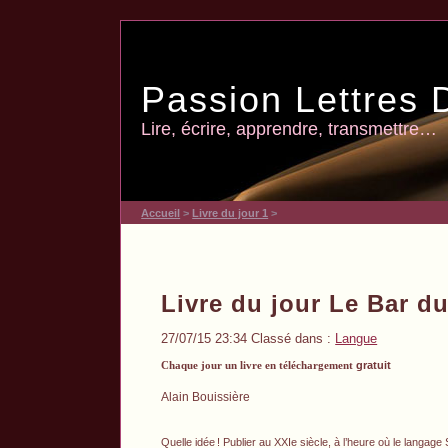
Passion Lettres 
Lire, écrire, apprendre, transmettre…
Accueil
>
Livre du jour 1
>
Livre du jour Le Bar du
27/07/15 23:34 Classé dans :
Langue
Chaque jour un livre en téléchargement
gratuit
Alain Bouissière
Quelle idée
! Publier au XXIe siècle, à l’heure où le langage