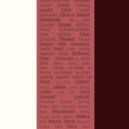
Daudet Stevenson
Crevel
Courier
Crébillon
Daudet
Defoë
Deulin
Dickens
Diderot
Désaugiers
Dostoïevski
Du Bled
Dumas
Duhamel
Eekhoud
Eluard
Erckmann-Chatrian
Féval
Faure
Fénelon
Flaubert
Fitzgerald
France
Gautier
Gide
Giraudoux
Gogol
Goethe
Gorki
Gracian
Hoffmann
Hawthorne
Hémon
Hugo
Huysmans
James
Jarry
Jaurès
Joyce
Kafka
Kipling
L'Arioste
La Boétie
La
Bruyère
La Fontaine
La Harpe
Le
Lacretelle
Lafayette
Larbaud
Leblanc
Rouge
Le Roy
Leroux
Leblanc
Lewis
Lincoln
London
Louÿs
Lorris
Loti
Lovecraft
Lovecraft
Maeterlinck
Malherbe
Mallarmé
Mallès
Malot
Mansfield
Marivaux
Maupassant
Marot
Melville
Molière
Meyrink
Michel
Mirbeau
Musset
Nerval
More
Nietzsche
Orczy
O.Henry
Orain
Orwell