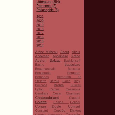
Littérature (354)
Personnel (2)
Philosophie (3)
2021
2020
2019
2018
2017
2016
2015
2014
Arène Mirbeau
About
Allais
Apollinaire
Andersen
Arène
Austen
Balzac
Bashkirtseff
Baudelaire
Basho
Beaumarchais
Beccaria
Benserade
Bergerac
Bernanos
Bernardin de
StPierre
Béroul
Bloch
Bloy
Brontë
Boccace
Bulwer-
Lytton
Camus
Casanova
Cendrars
César
Chamisso
Chateaubriand
Claudel
Colette
Collins
Collodi
Conan Doyle
Conrad
Constant
Coppée Dickens
Corneille