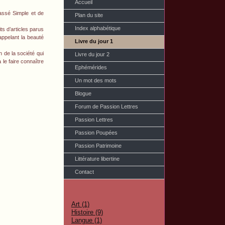
Accueil
Passé Simple et de
Plan du site
Index alphabétique
ts d’articles parus
appelant la beauté
Livre du jour 1
n de la société qui
Livre du jour 2
 le faire connaître
Ephémérides
Un mot des mots
Blogue
Forum de Passion Lettres
Passion Lettres
Passion Poupées
Passion Patrimoine
Littérature libertine
Contact
Art (1)
Histoire (9)
Langue (1)