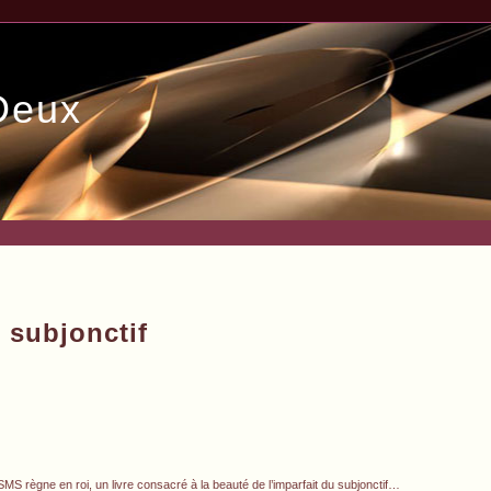
Deux
 subjonctif
 SMS règne en roi, un livre consacré à la beauté de l’imparfait du subjonctif…