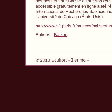
des dossiers sur Balzac ou sur son œuv
accessible gratuitement en ligne a été ré
International de Recherches Balzaciennes
l’Université de Chicago (États-Unis).
http://www.v1.paris.fr/musees/balzac/fur
Balises :
Balzac
© 2018 Sculfort « et moi»