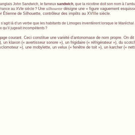
al anglais John Sandwich, le fameux
sandwich
, que la nicotine doit son nom à l’am
Une
silhouette
désigne une « figure vaguement esquiss
 France au XVIe siècle
?
er Étienne de Silhouette, contrôleur des impôts au XVIIIe siècle.
l s’agit là d’un verbe que les habitants de Limoges inventèrent lorsque le Maréchal 
x qu’il jugeait incompétents
?
age courant. Ceci constitue une variété d’antonomase de nom propre. On dit 
, un klaxon (« avertisseur sonore »), un frigidaire (« réfrigérateur »), du scot
cyclomoteur »), une mobylette, un velux (« fenêtre de toit »), un karcher (« net