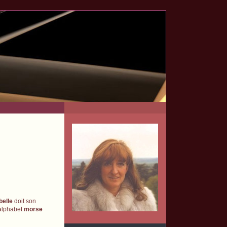
belle
doit son
alphabet
morse