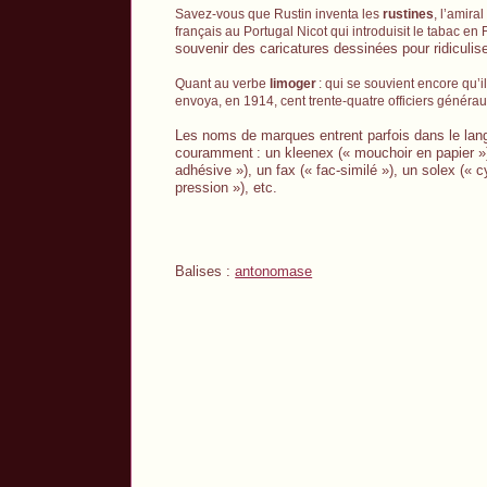
Savez-vous que Rustin inventa les
rustines
, l’amir
français au Portugal Nicot qui introduisit le tabac en
souvenir des caricatures dessinées pour ridiculis
Quant au verbe
limoger
: qui se souvient encore qu’i
envoya, en 1914, cent trente-quatre officiers générau
Les noms de marques entrent parfois dans le lang
couramment
: un kleenex (« mouchoir en papier »)
adhésive »), un fax (« fac-similé »), un solex (« 
pression »), etc.
Balises :
antonomase