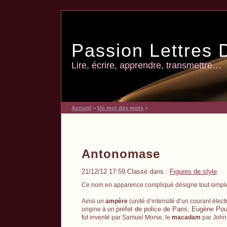
Passion Lettres 
Lire, écrire, apprendre, transmettre…
Accueil
>
Un mot des mots
>
Antonomase
21/12/12 17:59 Classé dans :
Figures de style
Ce nom en apparence compliqué désigne tout simple
Ainsi un
ampère
(unité d’intensité d’un courant élec
préfet de police de Paris, Eugène Poub
origine à un
fut inventé par Samuel Morse, le
macadam
par John