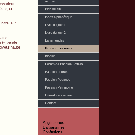
Accueil
bassadeur
ée », en
Plan du site
Index alphabétique
Joffre leur
Livre du jour 1
Livre du jour 2
ainsi
Ephémérides
ch (« bande
toyeur haute
Un mot des mots
Blogue
Forum de Passion Lettres
Passion Lettres
Passion Poupées
Passion Patrimoine
Littérature libertine
Contact
Anglicismes
Barbarismes
Confusions