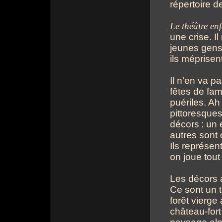
répertoire 
Le théâtre en
une crise. Il
jeunes gens 
ils méprisen
Il n’en va 
fêtes de fam
puériles. Ah
pittoresque
décors
: un 
autres sont 
Ils représen
on joue tout 
Les décors a
Ce sont un
forêt vierge
château-for