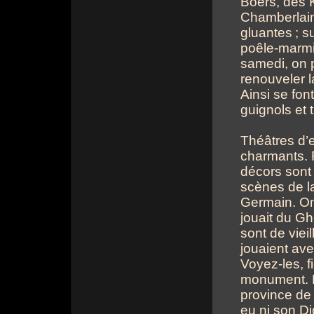
Boers, des 
Chamberlain
gluantes
; s
poêle-marmi
samedi, on p
renouveler l
Ainsi se fon
guignols et 
Théâtres d’
charmants. 
décors sont
scènes de la
Germain. On 
jouait du Gh
sont de viei
jouaient ave
Voyez-les, f
monument. Le
province de 
eu ni son Di