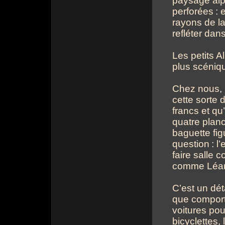
paysage alpe
perforées
: 
rayons de la
refléter dans
Les petits 
plus scéniqu
Chez nous, 
cette sorte 
francs et qu
quatre planc
baguette fig
question
: l
faire salle c
comme Léandr
C’est un déta
que comporte
voitures pou
bicyclettes,