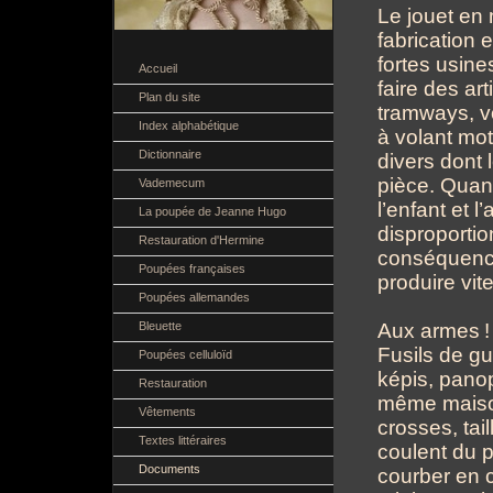
Le jouet en 
fabrication 
fortes usin
Accueil
faire des art
Plan du site
tramways, v
Index alphabétique
à volant mot
Dictionnaire
divers dont l
pièce. Quan
Vademecum
l’enfant et l’
La poupée de Jeanne Hugo
disproportion
Restauration d'Hermine
conséquence 
Poupées françaises
produire vit
Poupées allemandes
Aux armes
!
Bleuette
Fusils de gu
Poupées celluloïd
képis, panop
Restauration
même maison
Vêtements
crosses, tail
Textes littéraires
coulent du p
Documents
courber en c