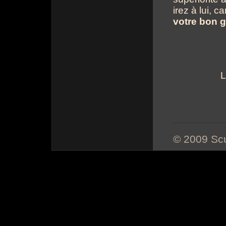
irez à lui, 
votre bon 
© 2009 Scu