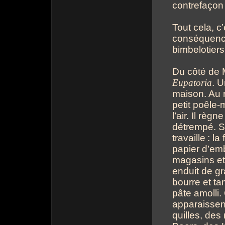
contrefaçon
Tout cela, c
conséquence
bimbelotiers
Du côté de 
Eupatoria
. U
maison. Au 
petit poêle
l’air. Il règ
détrempé. Su
travaille
: la
papier d’em
magasins et 
enduit de gr
bourre et t
pâte amolli
apparaissent
quilles, de