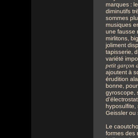
marques
: 
diminutifs t
sommes plus 
musiques en
une fausse 
mirlitons, b
joliment dis
tapisserie, 
variété impo
petit garçon 
ajoutent à 
érudition a
bonne, pour 
gyroscope, 
d’électrosta
hyposulfite
Geissler ou
Le caoutchou
formes des 