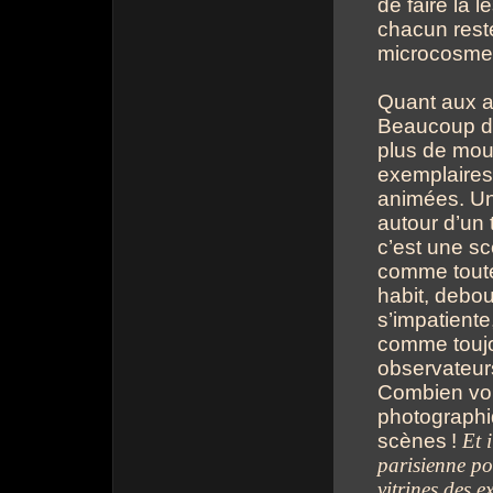
de faire la 
chacun rest
microcosme 
Quant aux au
Beaucoup d
plus de mou
exemplaires
animées. Un
autour d’un
c’est une s
comme toute
habit, debout
s’impatiente,
comme toujo
observateur
Combien vont
photographiq
scènes
!
Et 
parisienne pou
vitrines des e