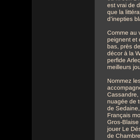
est vrai de 
que la littér
d’inepties b
Comme au vi
peignent et 
bas, près d
décor à la 
perfide Arle
meilleurs jo
Nommez les 
accompagne
Cassandre, l
nuagée de tu
de Sedaine, 
Français mou
Gros-Blaise
jouer Le Dés
de Chambre 