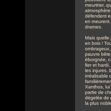
meurtrier, q
atmosphère c
défendent en
en meurent. 
drames.
Mais quelle 
en bois
! To
ombrageux
pauvre bête 
éborgnée, c
fier et hard
les injures,
irréalisable
familièreme
Xanthos, lui
partie de ch
dégelée de c
la plus nobl