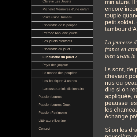
miniature. I
Claretie Les Jouets
encore incon
Michelet Mémoires d'une enfant
toupie quand
Visite usine Jumeau
petit soldat.
L'industrie de la poupée
tambour d’A
Préface Annuaire jouets
La jeunesse d
Les jouets d'enfants
francs en arm
L'industrie du jouet 1
bien avant le 
L'industrie du jouet 2
Pays des joujoux
Ils sont, de
Le monde des poupées
chevaux pour
Les boutiques à un sou
nus ou peau
dire si on 
Larousse article dictionnaire
appliquée, 
Passion Lettres
peausse les
Passion Lettres Deux
les chameau
Passion Patrimoine
échange prés
Littérature libertine
Si on les d
Contact
poussière le