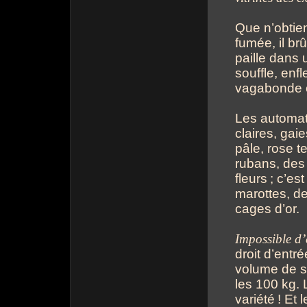
Que n’obtie
fumée, il br
paille dans 
souffle, enfl
vagabonde où
Les automa
claires, gai
pâle, rose t
rubans, des
fleurs
; c’es
marottes, d
cages d’or.
Impossible d’e
droit d’entr
volume de so
les 100 kg. L
variété
! Et 