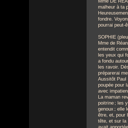
Mme DE RÉAN. 
malheur à ta p
Heureusement 
fondre. Voyon
pourrai peut-ê
SOPHIE (pleur
Mme de Réan p
entendit comm
les yeux qui f
a fondu autour
les ravoir. Dé
préparerai me
Aussitôt Paul e
poupée pour la
avec impatienc
La maman revi
poitrine
; les 
genoux
; elle
être, et, pour
tête, et sur l
avait apporté