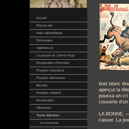
Accueil
Plan du site
Index alphabétique
Dictionnaire
Vademecum
La poupée de Jeanne Hugo
Restauration d'Hermine
Poupées françaises
Poupées allemandes
bois blanc ét
Bleuette
aperçut la têt
Poupées celluloïd
poussa un cri 
Restauration
couverte d’un
Vêtements
LA BONNE. —
Textes littéraires
casser. La po
Le trousseau