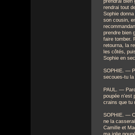
prendrai bien 
rendrai tout de
Sophie donna 
son cousin, en
recommandant
prendre bien 
faire tomber. 
retourna, la r
les côtés, pui
Sophie en sec
SOPHIE. — P
secoues-tu la 
PAUL. — Parc
poupée n’est 
crains que tu 
SOPHIE. — 
ne la cassera
Camille et Mad
ma jolie poup