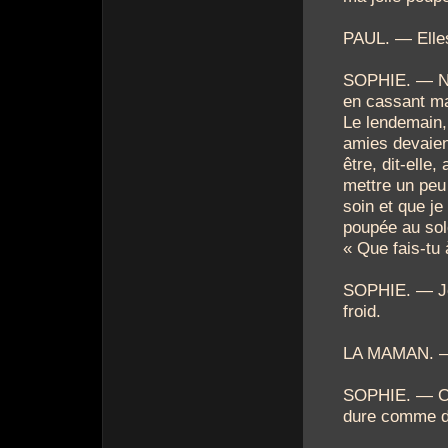
PAUL. — Elles
SOPHIE. — Non
en cassant m
Le lendemain,
amies devaient
être, dit-elle,
mettre un peu 
soin et que je
poupée au sole
« Que fais-tu 
SOPHIE. — Je
froid.
LA MAMAN. — P
SOPHIE. — O
dure comme d