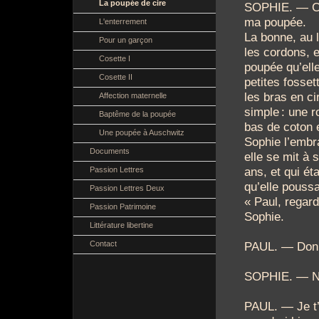
La poupée de cire
SOPHIE. — Ca
ma poupée.
L'enterrement
La bonne, au l
Pour un garçon
les cordons, e
Cosette I
poupée qu’ell
Cosette II
petites fosset
les bras en ci
Affection maternelle
simple
: une r
Baptême de la poupée
bas de coton 
Une poupée à Auschwitz
Sophie l’embra
Documents
elle se mit à 
ans, et qui ét
Passion Lettres
qu’elle poussa
Passion Lettres Deux
« Paul, regar
Passion Patrimoine
Sophie.
Littérature libertine
Contact
PAUL. — Donne
SOPHIE. — Non
PAUL. — Je t’