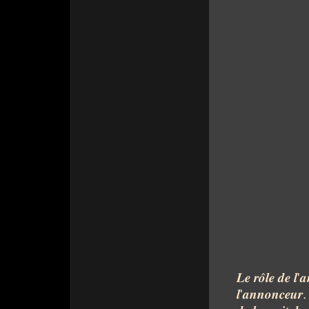
𝑳𝒆
𝒓𝒐̂𝒍𝒆
𝒅𝒆
𝒍
'
𝒂
𝒍
'
𝒂𝒏𝒏𝒐𝒏𝒄𝒆𝒖𝒓