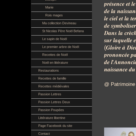
𝒑𝒓𝒆́𝒔𝒆𝒏𝒄𝒆
𝒆𝒕
𝒍𝒆
Marie
𝒅𝒆
𝒍𝒂
𝒏𝒂𝒊𝒔𝒔𝒂𝒏
Rois mages
𝒍𝒆
𝒄𝒊𝒆𝒍
𝒆𝒕
𝒍𝒂
𝒕𝒆
Ma collection Devineau
𝒅𝒆
𝒔𝒚𝒎𝒃𝒐𝒍𝒊𝒔𝒆𝒓
St Nicolas Père Noël Befana
𝑫𝒂𝒏𝒔
𝒍𝒂
𝒄𝒓𝒆̀𝒄
𝒔𝒖𝒓
𝒍𝒂𝒒𝒖𝒆𝒍𝒍𝒆
𝒆
Le sapin de Noël
(
𝑮𝒍𝒐𝒊𝒓𝒆
𝒂̀
𝑫𝒊𝒆
Le premier arbre de Noël
𝒑𝒓𝒐𝒏𝒐𝒏𝒄𝒆́𝒆
𝒑
Recettes de Noël
𝒅𝒆
𝒍
'
𝑨𝒏𝒏𝒐𝒏𝒄𝒊
Noël en littérature
𝒏𝒂𝒊𝒔𝒔𝒂𝒏𝒄𝒆
𝒅𝒖
Restaurations
Recettes de famille
@ Patrimoine 
Recettes médiévales
Passion Lettres
Passion Lettres Deux
Passion Poupées
Littérature libertine
Page Facebook du site
Contact