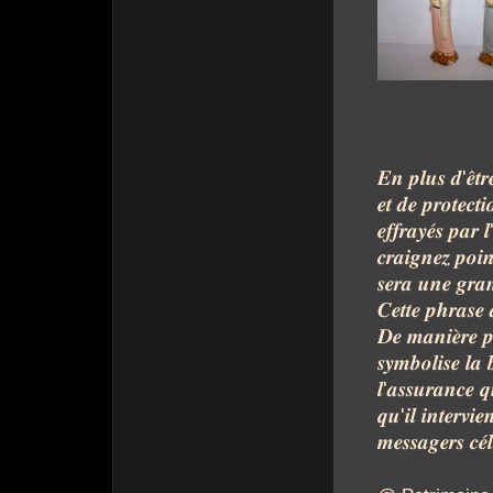
𝑬𝒏
𝒑𝒍𝒖𝒔
𝒅
'
𝒆̂𝒕𝒓
𝒆𝒕
𝒅𝒆
𝒑𝒓𝒐𝒕𝒆𝒄𝒕𝒊
𝒆𝒇𝒇𝒓𝒂𝒚𝒆́𝒔
𝒑𝒂𝒓
𝒍
𝒄𝒓𝒂𝒊𝒈𝒏𝒆𝒛
𝒑𝒐𝒊𝒏
𝒔𝒆𝒓𝒂
𝒖𝒏𝒆
𝒈𝒓𝒂
𝑪𝒆𝒕𝒕𝒆
𝒑𝒉𝒓𝒂𝒔𝒆
𝑫𝒆
𝒎𝒂𝒏𝒊𝒆̀𝒓𝒆
𝒑
𝒔𝒚𝒎𝒃𝒐𝒍𝒊𝒔𝒆
𝒍𝒂

𝒍
'
𝒂𝒔𝒔𝒖𝒓𝒂𝒏𝒄𝒆
𝒒
𝒒𝒖
'
𝒊𝒍
𝒊𝒏𝒕𝒆𝒓𝒗𝒊𝒆
𝒎𝒆𝒔𝒔𝒂𝒈𝒆𝒓𝒔
𝒄𝒆́