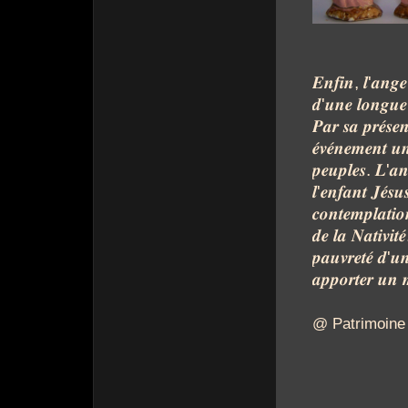
𝑬𝒏𝒇𝒊𝒏
,
𝒍
'
𝒂𝒏𝒈𝒆
𝒅
'
𝒖𝒏𝒆
𝒍𝒐𝒏𝒈𝒖𝒆
𝑷𝒂𝒓
𝒔𝒂
𝒑𝒓𝒆́𝒔𝒆
𝒆́𝒗𝒆́𝒏𝒆𝒎𝒆𝒏𝒕
𝒖𝒏
𝒑𝒆𝒖𝒑𝒍𝒆𝒔
.
𝑳
'
𝒂𝒏
𝒍
'
𝒆𝒏𝒇𝒂𝒏𝒕
𝑱𝒆́𝒔𝒖
𝒄𝒐𝒏𝒕𝒆𝒎𝒑𝒍𝒂𝒕𝒊𝒐
𝒅𝒆
𝒍𝒂
𝑵𝒂𝒕𝒊𝒗𝒊𝒕𝒆́
𝒑𝒂𝒖𝒗𝒓𝒆𝒕𝒆́
𝒅
'
𝒖
𝒂𝒑𝒑𝒐𝒓𝒕𝒆𝒓
𝒖𝒏

@ Patrimoine 