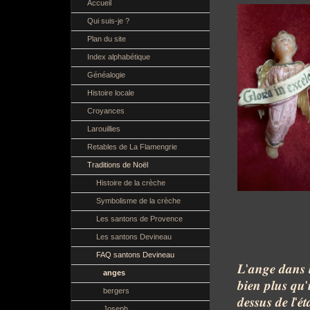
Accueil
Qui suis-je ?
Plan du site
Index alphabétique
Généalogie
Histoire locale
Croyances
Larouillies
Retables de La Flamengrie
Traditions de Noël
Histoire de la crèche
Symbolisme de la crèche
Les santons de Provence
Les santons Devineau
FAQ santons Devineau
𝑳
'
𝒂𝒏𝒈𝒆
𝒅𝒂𝒏𝒔
anges
𝒃𝒊𝒆𝒏
𝒑𝒍𝒖𝒔
𝒒𝒖
'
bergers
𝒅𝒆𝒔𝒔𝒖𝒔
𝒅𝒆
𝒍
'
𝒆́𝒕
Joseph