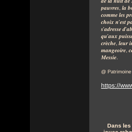
𝒅𝒆
𝒍𝒂
𝒏𝒖𝒊𝒕
𝒅𝒆
𝒑𝒂𝒖𝒗𝒓𝒆𝒔
,
𝒍𝒂
𝒃
𝒄𝒐𝒎𝒎𝒆
𝒍𝒆𝒔
𝒑𝒓
𝒄𝒉𝒐𝒊𝒙
𝒏
'
𝒆𝒔𝒕
𝒑
𝒔
'
𝒂𝒅𝒓𝒆𝒔𝒔𝒆
𝒅
'
𝒂
𝒒𝒖
'
𝒂𝒖𝒙
𝒑𝒖𝒊𝒔𝒔
𝒄𝒓𝒆̀𝒄𝒉𝒆
,
𝒍𝒆𝒖𝒓
𝒊
𝒎𝒂𝒏𝒈𝒆𝒐𝒊𝒓𝒆
,
𝒄
𝑴𝒆𝒔𝒔𝒊𝒆
.
@ Patrimoine 
https://www
Dans les