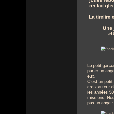
joues rebo
on fait gli
La tirelire
Une j
«U
Le petit garço
parler un ang
eux.
C’est un petit
croix autour d
les années 50.
missions. Nou
pas un ange : 