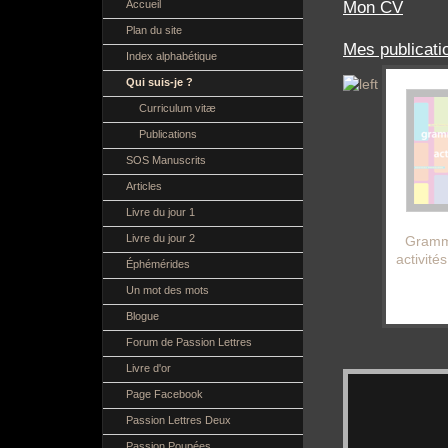
Mon CV
Accueil
Plan du site
Mes publicati
Index alphabétique
Qui suis-je ?
Curriculum vitæ
Publications
SOS Manuscrits
Articles
Livre du jour 1
Livre du jour 2
Gramm
activité
Éphémérides
Un mot des mots
Blogue
Forum de Passion Lettres
Livre d'or
Page Facebook
Passion Lettres Deux
Passion Poupées