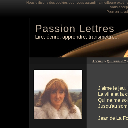
Nous utilisons des cookies pour vous garantir la meilleure expérie
vous accept
Pour en savoi
Passion Lettres
Lire, écrire, apprendre, transmettre...
Accueil
>
Qui suis-je ?
J'aime le jeu,
La ville et la 
Qui ne me soi
Jusqu'au somb
Jean de La Fo