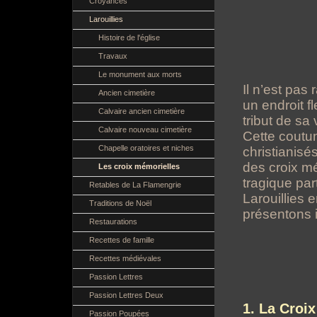
Croyances
Larouillies
Histoire de l'église
Travaux
Le monument aux morts
Il n’est pas
Ancien cimetière
un endroit f
Calvaire ancien cimetière
tribut de sa
Calvaire nouveau cimetière
Cette coutu
Chapelle oratoires et niches
christianisé
des croix m
Les croix mémorielles
tragique part
Retables de La Flamengrie
Larouillies 
Traditions de Noël
présentons i
Restaurations
Recettes de famille
Recettes médiévales
Passion Lettres
Passion Lettres Deux
1. La Croix
Passion Poupées