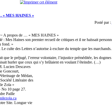
 … « MES HAINES »
Posté par :
~ A propos de … « MES HAINES »
ulé : Mes Haines son premier recueil de critiques et il ne haïssait personne
u fond. »
n. Le culte des Lettres n’autorise à exclure du temple que les marchands.
it que le préjugé, l’erreur volontaire, l’injustice préméditée, les dogme
aisait hurler que ceux qui s’y brûlaient en voulant l’éteindre. (…)
M. Lucien Descaves
e Goncourt,
Pèlerinage de Médan,
 Société Littéraire des
le Zola »
– No 10 page 27.
dre Paille
ilezola.ca
tre Site. Longue vie