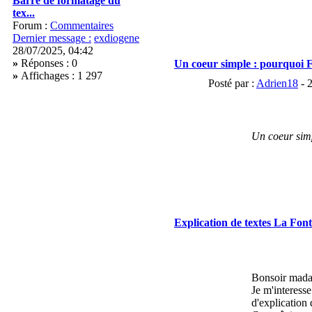
Barre de formatage du
tex...
Forum :
Commentaires
Dernier message :
exdiogene
28/07/2025, 04:42
»
Réponses : 0
Un coeur simple : pourquoi F
»
Affichages : 1 297
Posté par :
Adrien18
- 
Un coeur sim
Explication de textes La Fon
Bonsoir mad
Je m'interess
d'explication 