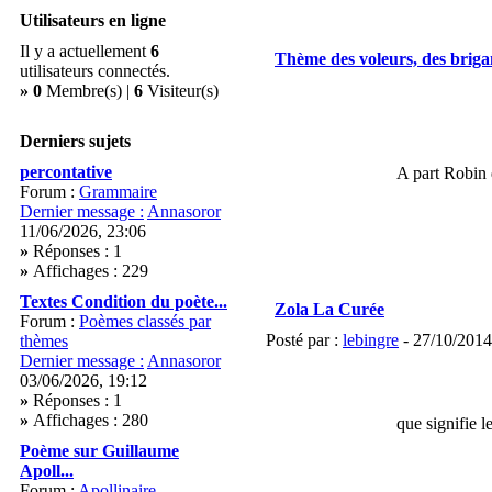
Utilisateurs en ligne
Il y a actuellement
6
Thème des voleurs, des brig
utilisateurs connectés.
»
0
Membre(s) |
6
Visiteur(s)
Derniers sujets
percontative
A part Robin 
Forum :
Grammaire
Dernier message :
Annasoror
11/06/2026, 23:06
»
Réponses : 1
»
Affichages : 229
Textes Condition du poète...
Zola La Curée
Forum :
Poèmes classés par
Posté par :
lebingre
- 27/10/2014
thèmes
Dernier message :
Annasoror
03/06/2026, 19:12
»
Réponses : 1
»
Affichages : 280
que signifie l
Poème sur Guillaume
Apoll...
Forum :
Apollinaire