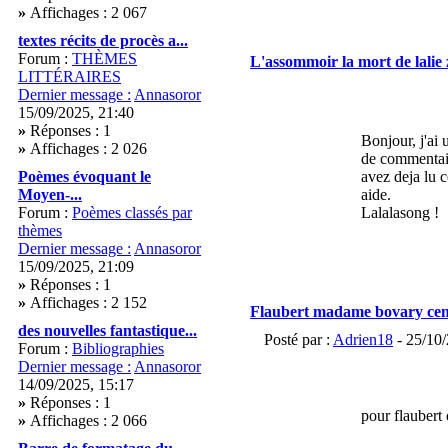
»
Affichages : 2 067
textes récits de procès a...
Forum :
THÈMES
L'assommoir la mort de lalie 
LITTÉRAIRES
Dernier message :
Annasoror
15/09/2025, 21:40
»
Réponses : 1
Bonjour, j'ai
»
Affichages : 2 026
de commentair
Poèmes évoquant le
avez deja lu c
Moyen-...
aide.
Forum :
Poèmes classés par
Lalalasong !
thèmes
Dernier message :
Annasoror
15/09/2025, 21:09
»
Réponses : 1
»
Affichages : 2 152
Flaubert madame bovary ce
des nouvelles fantastique...
Posté par :
Adrien18
- 25/10/
Forum :
Bibliographies
Dernier message :
Annasoror
14/09/2025, 15:17
»
Réponses : 1
pour flaubert
»
Affichages : 2 066