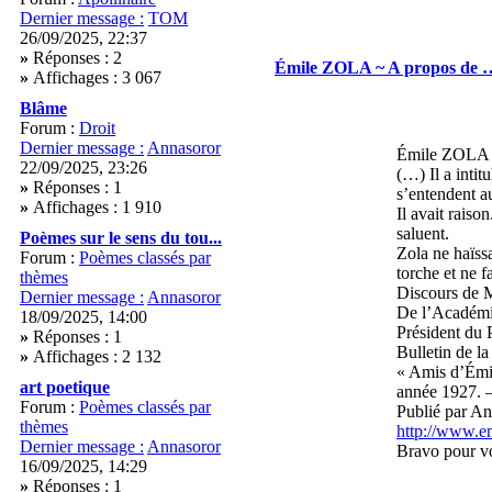
Dernier message :
TOM
26/09/2025, 22:37
»
Réponses : 2
Émile ZOLA ~ A propos de
»
Affichages : 3 067
Blâme
Forum :
Droit
Dernier message :
Annasoror
Émile ZOLA 
22/09/2025, 23:26
(…) Il a intit
»
Réponses : 1
s’entendent a
»
Affichages : 1 910
Il avait raiso
saluent.
Poèmes sur le sens du tou...
Zola ne haïssa
Forum :
Poèmes classés par
torche et ne f
thèmes
Discours de 
Dernier message :
Annasoror
De l’Académi
18/09/2025, 14:00
Président du 
»
Réponses : 1
Bulletin de la
»
Affichages : 2 132
« Amis d’Émi
art poetique
année 1927. 
Forum :
Poèmes classés par
Publié par An
thèmes
http://www.em
Dernier message :
Annasoror
Bravo pour vo
16/09/2025, 14:29
»
Réponses : 1