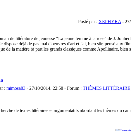
Posté par :
XEPHYRA
- 27/
oman de littérature de jeunesse "La jeune femme à la rose" de J. Joubert
e dispose déjà de pas mal d'oeuvres d'art et j'ai, bien sûr, pensé aux fi
ue de la matière (à part les grands classiques comme Apollinaire, bien s
da
ar :
mimosa83
- 27/10/2014, 22:58 - Forum :
THÈMES LITTÉRAIRE
echerche de textes littéraires et argumentatifs abordant les thèmes du cann