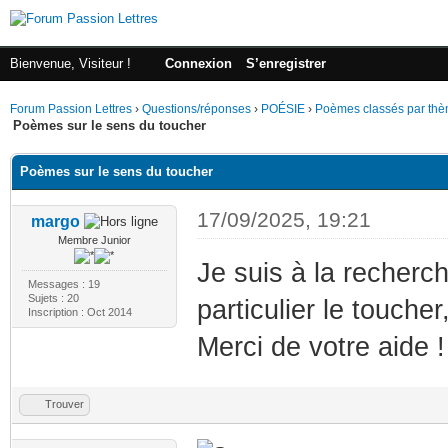
Bienvenue, Visiteur !
Connexion
S’enregistrer
Forum Passion Lettres
›
Questions/réponses
›
POÉSIE
›
Poèmes classés par th
Poèmes sur le sens du toucher
Poèmes sur le sens du toucher
17/09/2025, 19:21
margo
Membre Junior
Je suis à la recherc
Messages : 19
Sujets : 20
particulier le touche
Inscription : Oct 2014
Merci de votre aide !
Trouver