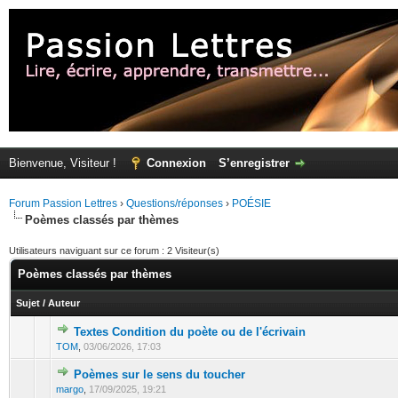
Bienvenue, Visiteur !
Connexion
S’enregistrer
Forum Passion Lettres
›
Questions/réponses
›
POÉSIE
Poèmes classés par thèmes
Utilisateurs naviguant sur ce forum : 2 Visiteur(s)
Poèmes classés par thèmes
Sujet
/
Auteur
Textes Condition du poète ou de l'écrivain
TOM
,
03/06/2026, 17:03
Poèmes sur le sens du toucher
margo
,
17/09/2025, 19:21