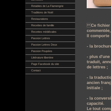
Retables de La Flamengrie
Traditions de Noël
Restaurations
Ce fichier
Recettes de famille
commentée, 
Recettes médiévales
Il comporte 
Passion Lettres
Passion Lettres Deux
- la brochure
Passion Poupées
- plus d'une
Littérature libertine
traduit, ann
Page Facebook du site
de lettres ;
Contact
- la traduct
ancien franç
initiale ;
- la convers
capacité.
Le tout com