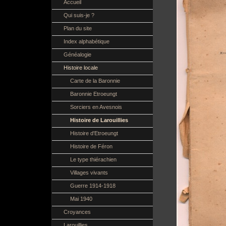
Accueil
Qui suis-je ?
Plan du site
Index alphabétique
Généalogie
Histoire locale
Carte de la Baronnie
Baronnie Etroeungt
Sorciers en Avesnois
Histoire de Larouillies
Histoire d'Etroeungt
Histoire de Féron
Le type thiérachien
Villages vivants
Guerre 1914-1918
Mai 1940
Croyances
Larouillies