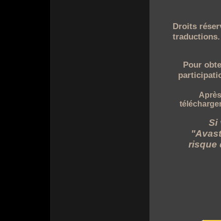
Droits réser
traductions.
Pour obten
participat
Après 
télécharge
Si
"Avast
risque 