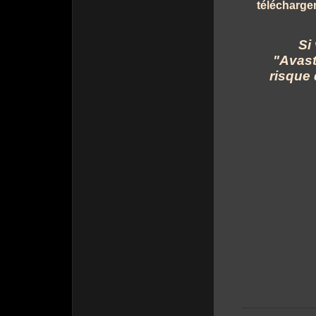
télécharge
Si
"Avast
risque 