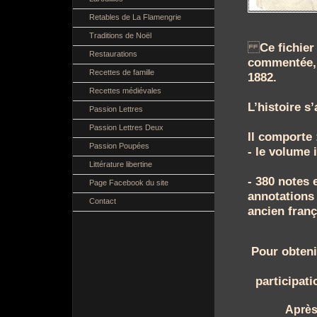
Retables de La Flamengrie
Traditions de Noël
Ce fichier
Restaurations
commentée, 
Recettes de famille
1882.
Recettes médiévales
L’histoire s
Passion Lettres
Passion Lettres Deux
Il comporte 
Passion Poupées
- le volume 
Littérature libertine
- 380 notes 
Page Facebook du site
annotations 
Contact
ancien franç
Pour obteni
participat
Après 