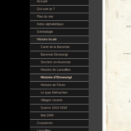
Accueil
Qui suis-je ?
Plan du site
Index alphabétique
Généalogie
Histoire locale
Carte de la Baronnie
Baronnie Etroeungt
Sorciers en Avesnois
Histoire de Larouillies
Histoire d'Etroeungt
Histoire de Féron
Le type thiérachien
Villages vivants
Guerre 1914-1918
Mai 1940
Croyances
Larouillies