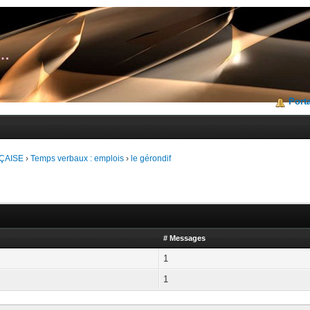
Porta
ÇAISE
›
Temps verbaux : emplois
›
le gérondif
# Messages
1
1