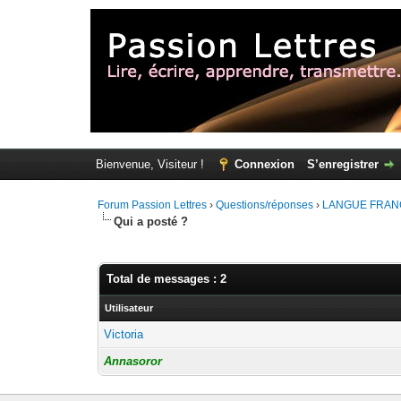
Bienvenue, Visiteur !
Connexion
S’enregistrer
Forum Passion Lettres
›
Questions/réponses
›
LANGUE FRAN
Qui a posté ?
Total de messages : 2
Utilisateur
Victoria
Annasoror