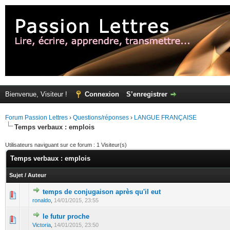
Bienvenue, Visiteur !
Connexion
S’enregistrer
Forum Passion Lettres
›
Questions/réponses
›
LANGUE FRANÇAISE
Temps verbaux : emplois
Utilisateurs naviguant sur ce forum : 1 Visiteur(s)
Temps verbaux : emplois
Sujet
/
Auteur
temps de conjugaison après qu'il eut
ronaldo
,
14/01/2015, 23:55
le futur proche
Victoria
,
14/01/2015, 23:50