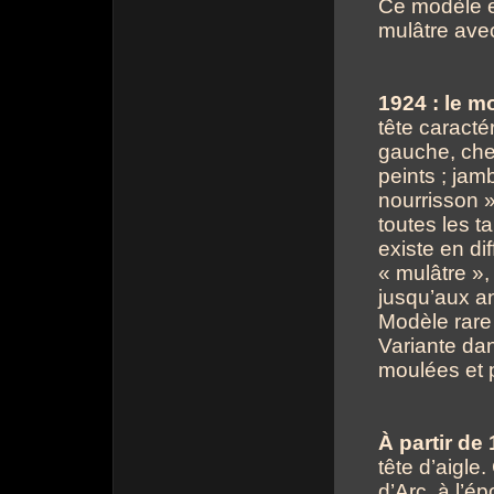
Ce modèle e
mulâtre ave
1924 : le m
tête caracté
gauche, chev
peints ; jam
nourrisson »
toutes les ta
existe en d
« mulâtre »,
jusqu’aux a
Modèle rare 
Variante dan
moulées et 
À partir de
tête d’aigle
d’Arc, à l’é