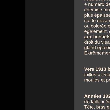
+ numéro de 
chemise mo
plus épaiss
sur le devan
ou colorée e
également, 
aux bonnets 
droit du visa
gland égale
Extrêmement
Vers 1913 b
tailles « Dé
moulés et pe
Années 192
de taille » 
Tête, bras e