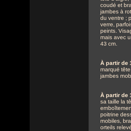
coudé et br
jambes à rot
du ventre ; 
verre, parfo
peints. Vis
mais avec un
43 cm.
À partir de 
marqué tête 
jambes mobi
À partir de 
sa taille la 
emboîtement
poitrine des
mobiles, bra
orteils rele