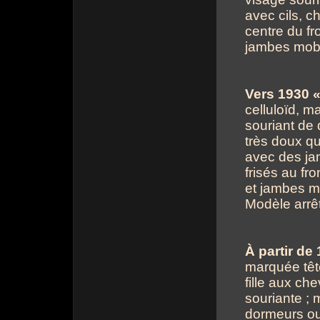
avec cils, 
centre du fr
jambes mobile
Vers 1930 «
celluloïd, ma
souriant de
très doux qu
avec des ja
frisés au fr
et jambes mo
Modèle arrê
À partir de
marquée tête
fille aux ch
souriante ; 
dormeurs ou