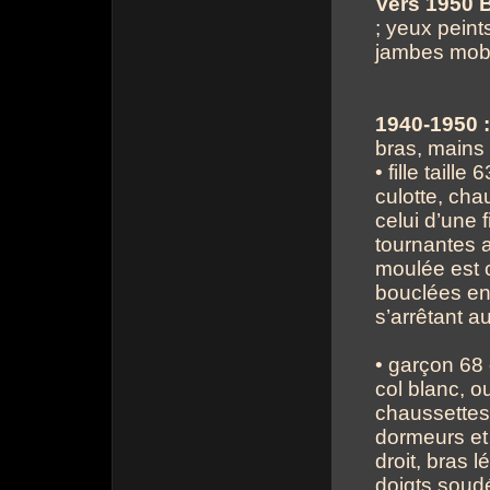
Vers 1950 
; yeux peint
jambes mobi
1940-1950 :
bras, mains
• fille taill
culotte, cha
celui d’une f
tournantes 
moulée est 
bouclées en
s’arrêtant a
• garçon 68
col blanc, o
chaussettes 
dormeurs et 
droit, bras 
doigts soudé