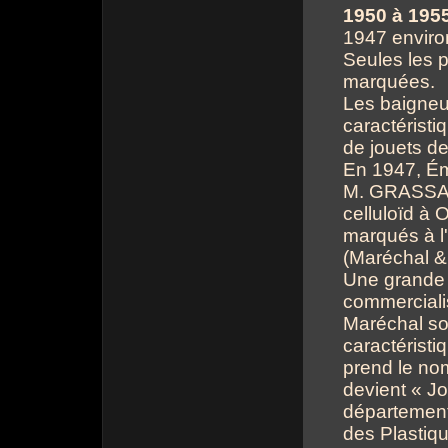
1950 à 195
1947 enviro
Seules les 
marquées.
Les baigneu
caractéristi
de jouets de
En 1947, É
M. GRASSAR
celluloïd à 
marqués à l
(Maréchal &
Une grande p
commerciali
Maréchal so
caractéristi
prend le no
devient « J
département
des Plastiqu