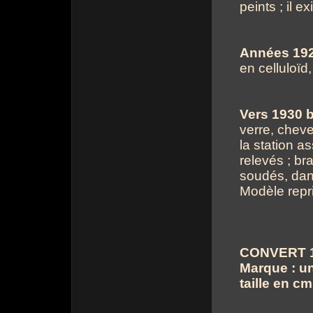
peints ; il e
Années 19
en celluloï
Vers 1930 b
verre, chev
la station a
relevés ; br
soudés, dan
Modèle repr
CONVERT 19
Marque : un
taille en cm