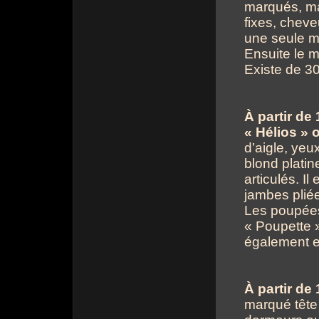
marqués, ma
fixes, chev
une seule m
Ensuite le 
Existe de 3
À partir de
« Hélios » 
d’aigle, yeu
blond platin
articulés. Il
jambes plié
Les poupées 
« Poupette »
également e
À partir de
marqué tête 