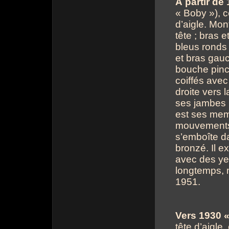
À partir de
« Boby »), c
d’aigle. Mon
tête ; bras 
bleus ronds 
et bras gauc
bouche pinc
coiffés avec
droite vers 
ses jambes r
est ses mem
mouvements.
s’emboîte dan
bronzé. Il e
avec des yeu
longtemps, 
1951.
Vers 1930 «
tête d’aigle