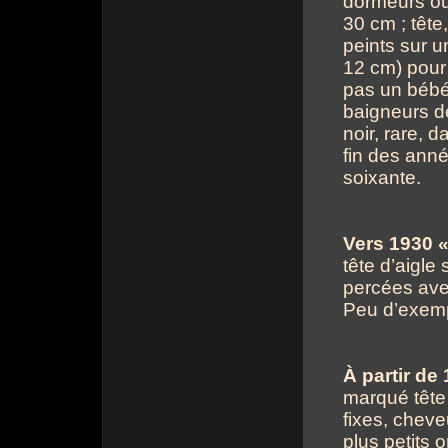
dormeurs ou p
30 cm ; tête
peints sur u
12 cm) pour 
pas un bébé
baigneurs de
noir, rare, d
fin des anné
soixante.
Vers 1930 «
tête d’aigle 
percées ave
Peu d’exemp
À partir de
marqué tête 
fixes, cheve
plus petits on