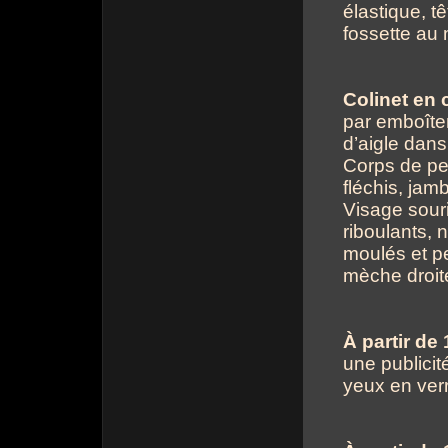
élastique, t
fossette au 
Colinet en 
par emboîte
d’aigle dans
Corps de pet
fléchis, jam
Visage sour
riboulants, 
moulés et pe
mèche droit
À partir de
une publicit
yeux en verr