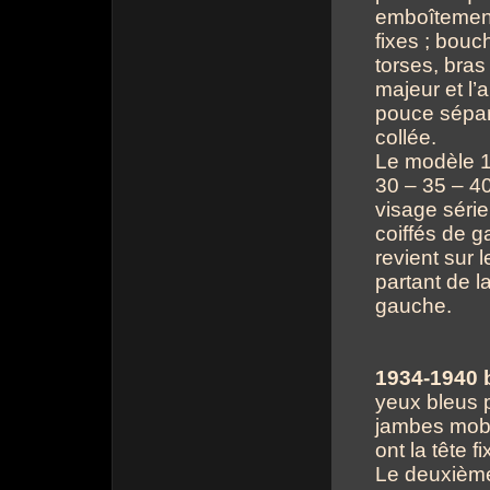
emboîtement 
fixes ; bouc
torses, bras
majeur et l’
pouce sépar
collée.
Le modèle 19
30 – 35 – 40
visage série
coiffés de 
revient sur l
partant de l
gauche.
1934-1940 b
yeux bleus p
jambes mobil
ont la tête f
Le deuxième