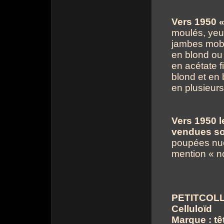
Vers 1950 «
moulés, yeux
jambes mobil
en blond ou 
en acétate f
blond et en b
en plusieurs 
Vers 1950 
vendues so
poupées nue
mention « no
PETITCOLL
Celluloïd
Marque : tê