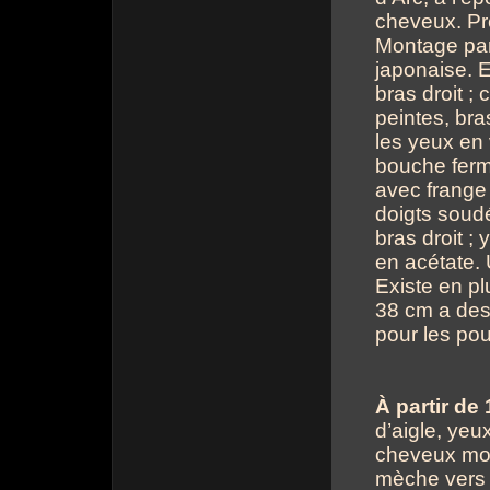
cheveux. Pre
Montage part
japonaise. E
bras droit ;
peintes, bra
les yeux en 
bouche ferm
avec frange 
doigts soudé
bras droit ;
en acétate. 
Existe en pl
38 cm a des 
pour les pou
À partir de
d’aigle, yeu
cheveux moul
mèche vers l