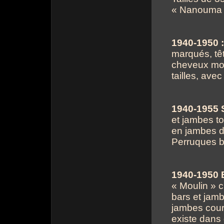
« Nanouma 
1940-1950 :
marqués, têt
cheveux moul
tailles, ave
1940-1955 S
et jambes to
en jambes dr
Perruques b
1940-1950 B
« Moulin » 
bars et jamb
jambes courb
existe dans 