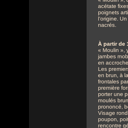
acétate fixe
poignets art
l’origine. U
nacrés.
À partir de
« Moulin », 
jambes mobi
en accroche
Les premier
en brun, à l
frontales pa
première fo
porter une 
moulés brun
prononcé, b
Visage rond 
poupon, poit
rencontre gé