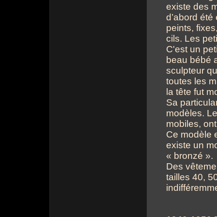
existe des 
d’abord été 
peints, fixe
cils. Les pe
C'est un pet
beau bébé au
sculpteur qu
toutes les m
la tête fut m
Sa particula
modèles. Les
mobiles, ont 
Ce modèle ex
existe un mo
« bronzé ».
Des vêtemen
tailles 40, 
indifféremm