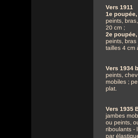
Vers 1911
1
e
poupée, 
peints, bras
20 cm ;
2
e
poupée, 
peints, bras
tailles 4 cm
Vers 1934 
peints, chev
mobiles ; peu
plat.
Vers 1935 
jambes mobil
ou peints, o
riboulants -
par élastiqu