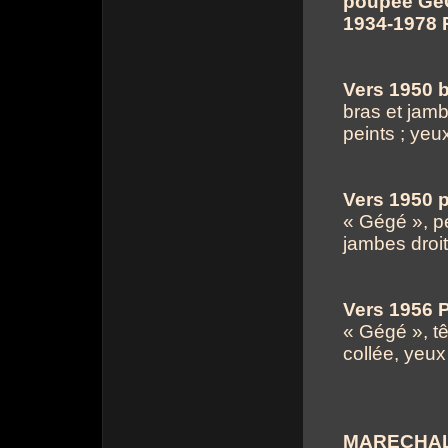
poupée Gé
1934-1978 
Vers 1950 
bras et jam
peints ; yeu
Vers 1950 
« Gégé », pe
jambes droi
Vers 1956 
« Gégé », tê
collée, yeu
MARECHAL 