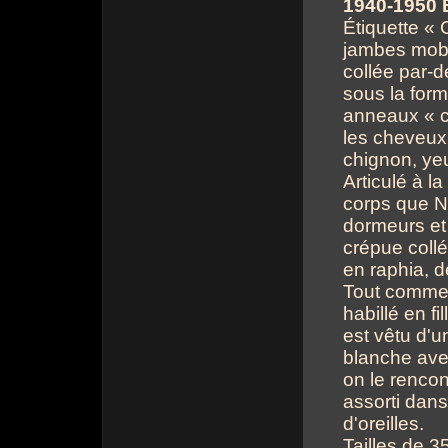
1940-1950 
Étiquette « 
jambes mob
collée par-d
sous la form
anneaux « cr
les cheveux 
chignon, yeu
Articulé à l
corps que N
dormeurs et 
crépue coll
en raphia, d
Tout comme 
habillé en f
est vêtu d'
blanche ave
on le renco
assorti dans
d'oreilles.
Tailles de 3