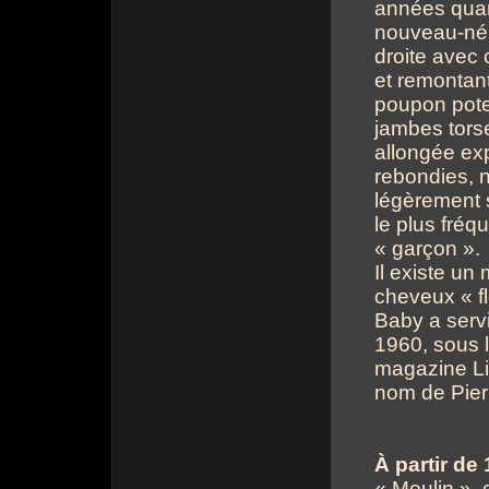
années quar
nouveau-né,
droite avec 
et remontant
poupon potel
jambes torse
allongée ex
rebondies, 
légèrement 
le plus fréqu
« garçon ».
Il existe un
cheveux « f
Baby a serv
1960, sous 
magazine Li
nom de Pier
À partir de
« Moulin »,