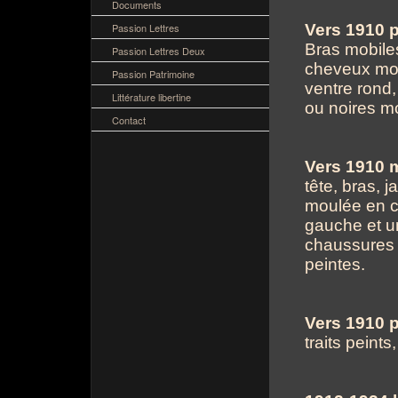
Documents
Passion Lettres
Vers 1910 
Bras mobiles
Passion Lettres Deux
cheveux mou
Passion Patrimoine
ventre rond
Littérature libertine
ou noires mo
Contact
Vers 1910 
tête, bras, j
moulée en c
gauche et u
chaussures à
peintes.
Vers 1910 
traits peint