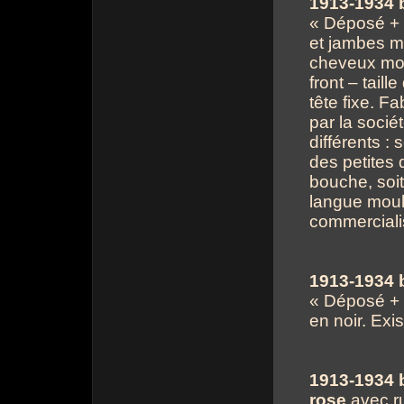
1913-1934 
« Déposé + n
et jambes mo
cheveux mou
front – taill
tête fixe. F
par la socié
différents :
des petites 
bouche, soi
langue moulé
commerciali
1913-1934 
« Déposé + n
en noir. Exis
1913-1934 
rose
avec ru