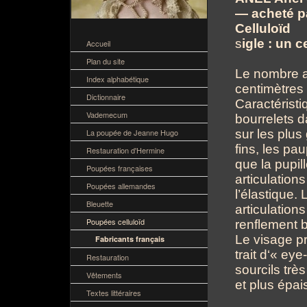
— acheté p
Celluloïd
s
igle : un c
Accueil
Plan du site
Le nombre ap
Index alphabétique
centimètres
Dictionnaire
Caractéristi
Vademecum
bourrelets da
La poupée de Jeanne Hugo
sur les plus
fins, les pa
Restauration d'Hermine
que la pupil
Poupées françaises
articulation
Poupées allemandes
l’élastique.
Bleuette
articulation
Poupées celluloïd
renflement 
Le visage pr
Fabricants français
trait d‘« ey
Restauration
sourcils trè
Vêtements
et plus épais
Textes littéraires