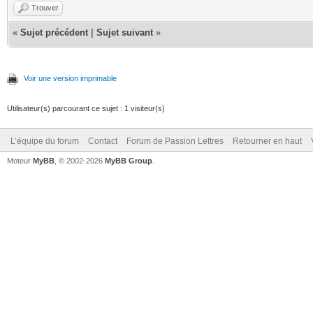
Trouver
«
Sujet précédent
|
Sujet suivant
»
Voir une version imprimable
Utilisateur(s) parcourant ce sujet : 1 visiteur(s)
L’équipe du forum
Contact
Forum de Passion Lettres
Retourner en haut
Moteur
MyBB
, © 2002-2026
MyBB Group
.