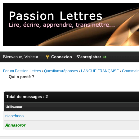
Bienvenue, Visiteur !
Connexion
S’enregistrer
Forum Passion Lettres
›
Questions/réponses
›
LANGUE FRANÇAISE
›
Grammair
Qui a posté ?
Total de messages : 2
Utilisateur
nicochoco
Annasoror