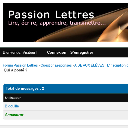
Bienvenue, Visiteur !
Connexion
S’enregistrer
Forum Passion Lettres
›
Questions/réponses
›
AIDE AUX ÉLÈVES
›
L'inscription
Qui a posté ?
Total de messages : 2
Utilisateur
Bidouille
Annasoror