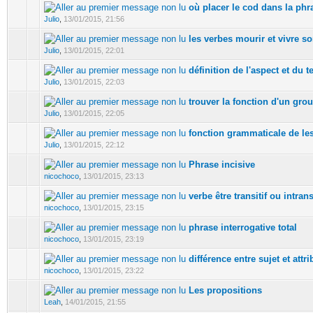
où placer le cod dans la ph
Julio
,
13/01/2015, 21:56
les verbes mourir et vivre so
Julio
,
13/01/2015, 22:01
définition de l'aspect et du 
Julio
,
13/01/2015, 22:03
trouver la fonction d'un gr
Julio
,
13/01/2015, 22:05
fonction grammaticale de le
Julio
,
13/01/2015, 22:12
Phrase incisive
nicochoco
,
13/01/2015, 23:13
verbe être transitif ou intrans
nicochoco
,
13/01/2015, 23:15
phrase interrogative total
nicochoco
,
13/01/2015, 23:19
différence entre sujet et attr
nicochoco
,
13/01/2015, 23:22
Les propositions
Leah
,
14/01/2015, 21:55