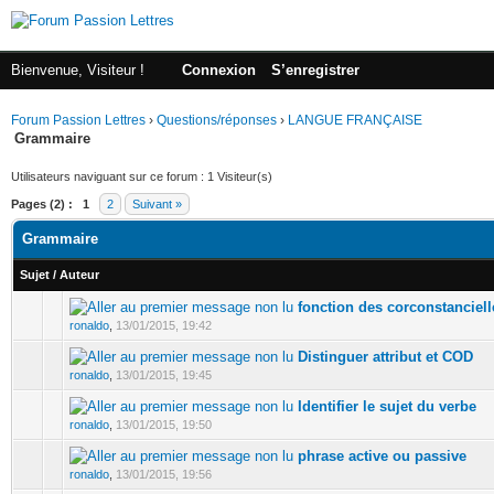
Bienvenue, Visiteur !
Connexion
S’enregistrer
Forum Passion Lettres
›
Questions/réponses
›
LANGUE FRANÇAISE
Grammaire
Utilisateurs naviguant sur ce forum : 1 Visiteur(s)
Pages (2) :
1
2
Suivant »
Grammaire
Sujet
/
Auteur
fonction des corconstanciell
ronaldo
,
13/01/2015, 19:42
Distinguer attribut et COD
ronaldo
,
13/01/2015, 19:45
Identifier le sujet du verbe
ronaldo
,
13/01/2015, 19:50
phrase active ou passive
ronaldo
,
13/01/2015, 19:56