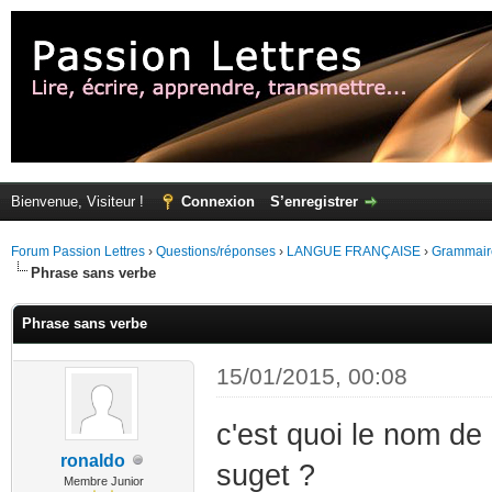
Bienvenue, Visiteur !
Connexion
S’enregistrer
Forum Passion Lettres
›
Questions/réponses
›
LANGUE FRANÇAISE
›
Grammair
Phrase sans verbe
Phrase sans verbe
15/01/2015, 00:08
c'est quoi le nom de
ronaldo
suget ?
Membre Junior