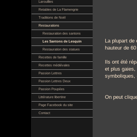
Larouillies
Retables de La Flamengrie
Traditions de Noël
Restaurations
Restauration des santons
La plupart de
Les Santons de Lesquin
hauteur de 60
Restauration des statues
Recettes de famille
Ils ont été ré
Recettes médiévales
et plus gaies,
Passion Lettres
symboliques, 
Passion Lettres Deux
Passion Poupées
On peut clique
Littérature libertine
Page Facebook du site
Contact