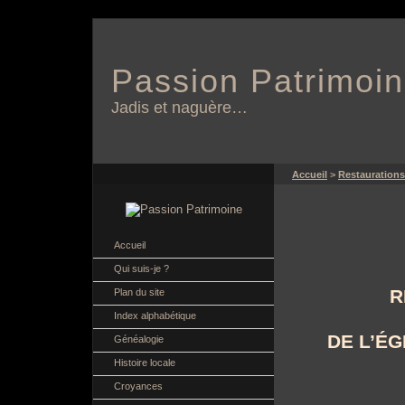
Passion Patrimoi
Jadis et naguère…
Accueil
>
Restaurations
Accueil
Qui suis-je ?
R
Plan du site
Index alphabétique
DE L’
ÉG
Généalogie
Histoire locale
Croyances