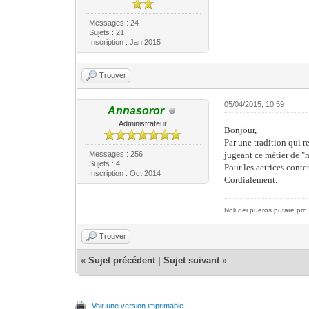
Messages : 24
Sujets : 21
Inscription : Jan 2015
Trouver
05/04/2015, 10:59
Annasoror
Administrateur
Bonjour,
Par une tradition qui r
Messages : 256
jugeant ce métier de "ma
Sujets : 4
Pour les actrices conte
Inscription : Oct 2014
Cordialement.
Noli dei pueros putare pro 
Trouver
«
Sujet précédent
|
Sujet suivant
»
Voir une version imprimable