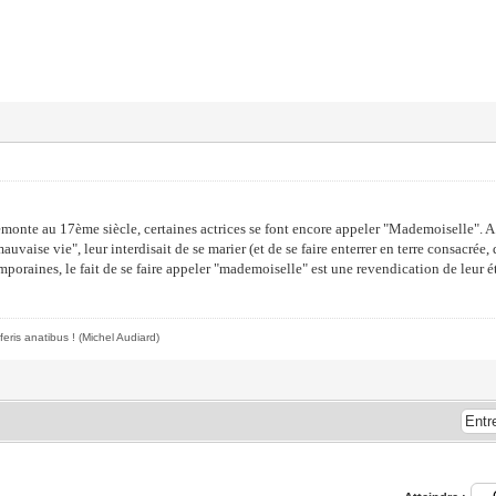
emonte au 17ème siècle, certaines actrices se font encore appeler "Mademoiselle". A ce
uvaise vie", leur interdisait de se marier (et de se faire enterrer en terre consacrée, d
mporaines, le fait de se faire appeler "mademoiselle" est une revendication de leur ét
feris anatibus !
(Michel Audiard)