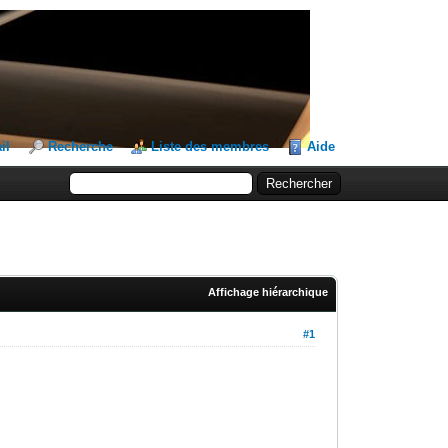
il
Recherche
Liste des membres
Aide
Affichage hiérarchique
#1