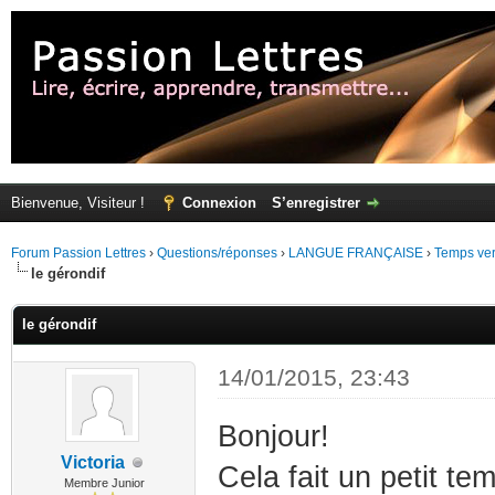
Bienvenue, Visiteur !
Connexion
S’enregistrer
Forum Passion Lettres
›
Questions/réponses
›
LANGUE FRANÇAISE
›
Temps ver
le gérondif
le gérondif
14/01/2015, 23:43
Bonjour!
Victoria
Cela fait un petit t
Membre Junior