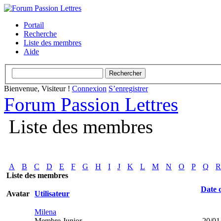
Portail
Recherche
Liste des membres
Aide
Bienvenue, Visiteur !
Connexion
S’enregistrer
Forum Passion Lettres
Liste des membres
A
B
C
D
E
F
G
H
I
J
K
L
M
N
O
P
Q
R
Liste des membres
Date d
Avatar
Utilisateur
Milena
Membre Junior
20/01