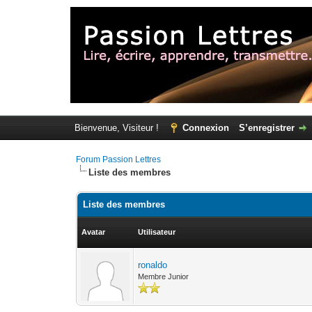
Bienvenue, Visiteur !
Connexion
S’enregistrer
Forum Passion Lettres
Liste des membres
Liste des membres
Avatar
Utilisateur
ronaldo
Membre Junior