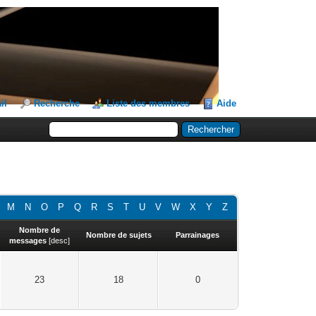
il
Recherche
Liste des membres
Aide
M
N
O
P
Q
R
S
T
U
V
W
X
Y
Z
Nombre de
Nombre de sujets
Parrainages
messages
[
desc
]
23
18
0