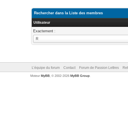
Rechercher dans la Liste des membres
Utilisateur
Exactement :
Utilisateur
R
L’équipe du forum
Contact
Forum de Passion Lettres
Ret
Moteur
MyBB
, © 2002-2026
MyBB Group
.