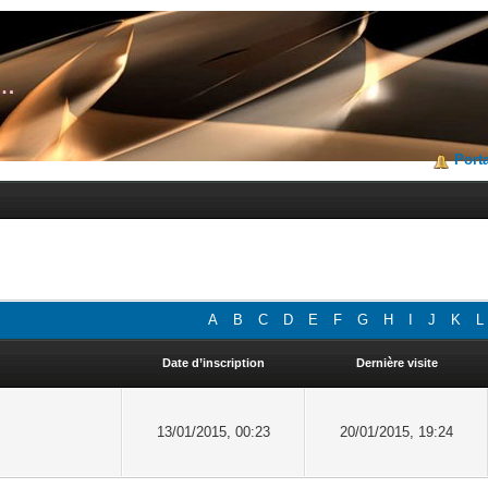
Porta
A
B
C
D
E
F
G
H
I
J
K
L
Date d’inscription
Dernière visite
13/01/2015, 00:23
20/01/2015, 19:24